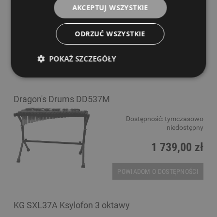
AKCEPTUJ WSZYSTKIE
Dostępność:
tymczasowo
niedostępny
ODRZUĆ WSZYSTKIE
1 999,00 zł
POKAŻ SZCZEGÓŁY
POWIADOM O DOSTĘPNOŚCI
Dragon's Drums DD537M
Dostępność:
tymczasowo
niedostępny
1 739,00 zł
POWIADOM O DOSTĘPNOŚCI
KG SXL37A Ksylofon 3 oktawy