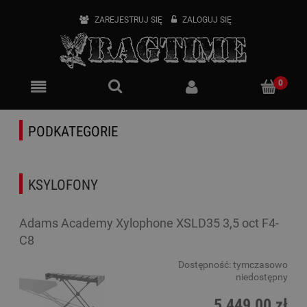
ZAREJESTRUJ SIĘ
ZALOGUJ SIĘ
PODKATEGORIE
KSYLOFONY
Adams Academy Xylophone XSLD35 3,5 oct F4-
C8
Dostępność:
tymczasowo
niedostępny
5 449,00 zł