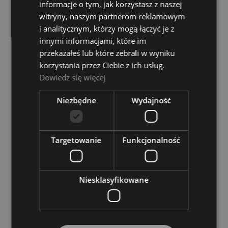
informacje o tym, jak korzystasz z naszej
niedostępny
witryny, naszym partnerom reklamowym
499,00 zł
i analitycznym, którzy mogą łączyć je z
innymi informacjami, które im
POWIADOM O DOSTĘPNOŚCI
przekazałeś lub które zebrali w wyniku
korzystania przez Ciebie z ich usług.
Dowiedz się więcej
Afro Drum Ksylofon 12" Balafon Duży
Niezbędne
Wydajność
Dostępność:
tymczasowo
niedostępny
Targetowanie
Funkcjonalność
699,00 zł
POWIADOM O DOSTĘPNOŚCI
Niesklasyfikowane
Dragon's Drums DD537F