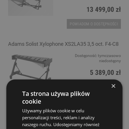
13 499,00 zł
POWIADOM O DOSTĘPNOŚCI
Adams Solist Xylophone XS2LA35 3,5 oct. F4-C8
Dostępność:
tymczasowo
niedostępny
5 389,00 zł
×
POWIADOM O DOSTĘPNOŚCI
Ta strona używa plików
cookie
Używamy plików cookie w celu
Afro Drum Ksylofon 10" Balafon Mały
personalizacji treści, reklam i analizy
naszego ruchu. Udostępniamy również
Dostępność:
tymczasowo