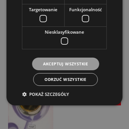
Targetowanie
Funkcjonalność
DO KOSZYKA
Niesklasyfikowane
Solfeż Elementarny - Klasa III - Maria Wacholc
AKCEPTUJ WSZYSTKIE
Dostępność:
Dostępny
ODRZUĆ WSZYSTKIE
38,00 zł
POKAŻ SZCZEGÓŁY
DO KOSZYKA