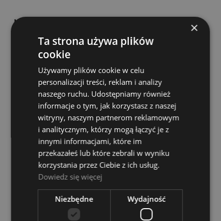
Nasza Muzyka 5 EUTERPE
×
Ta strona używa plików
Dostępność:
Dostępny
cookie
49,00 zł
Używamy plików cookie w celu
personalizacji treści, reklam i analizy
DO KOSZYKA
naszego ruchu. Udostępniamy również
informacje o tym, jak korzystasz z naszej
witryny, naszym partnerom reklamowym
i analitycznym, którzy mogą łączyć je z
innymi informacjami, które im
przekazałeś lub które zebrali w wyniku
Nowy Solfeż Stachak, Florek, Tomera-Chmiel
korzystania przez Ciebie z ich usług.
EUTERPE
Dowiedz się więcej
Dostępność:
Dostępny
Niezbędne
Wydajność
54,00 zł