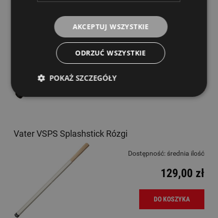
Vater VCS Cajon Brush Rózgi do cajona
AKCEPTUJ WSZYSTKIE
Dostępność:
średnia ilość
ODRZUĆ WSZYSTKIE
155,00 zł
POKAŻ SZCZEGÓŁY
DO KOSZYKA
Vater VSPS Splashstick Rózgi
Dostępność:
średnia ilość
129,00 zł
DO KOSZYKA