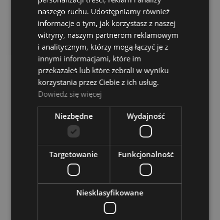
naszego ruchu. Udostępniamy również
Dostępność:
średnia ilość
informacje o tym, jak korzystasz z naszej
witryny, naszym partnerom reklamowym
99,00 zł
i analitycznym, którzy mogą łączyć je z
innymi informacjami, które im
DO KOSZYKA
przekazałeś lub które zebrali w wyniku
korzystania przez Ciebie z ich usług.
Dowiedz się więcej
Niezbędne
Wydajność
Vater VBLM Little Monster Rózgi
Dostępność:
średnia ilość
Targetowanie
Funkcjonalność
145,00 zł
DO KOSZYKA
Niesklasyfikowane