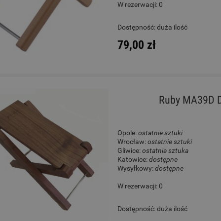
W rezerwacji: 0
 - Dragon's Drums MAQA05
Gitara Klasyczna 3/4 - K
Dostępność:
duża ilość
S58C
79,00 zł
600,00 zł
1 100,00 zł
Cena regularna:
719,00 zł
Cena regularna:
1 430,00 zł
Najniższa cena:
719,00 zł
Najniższa cena:
1 430,00 zł
Ruby MA39D D
DO KOSZYKA
DO KOSZYKA
Opole:
ostatnie sztuki
Wrocław:
ostatnie sztuki
Gliwice:
ostatnia sztuka
Katowice:
dostępne
Wysyłkowy:
dostępne
W rezerwacji: 0
Dostępność:
duża ilość