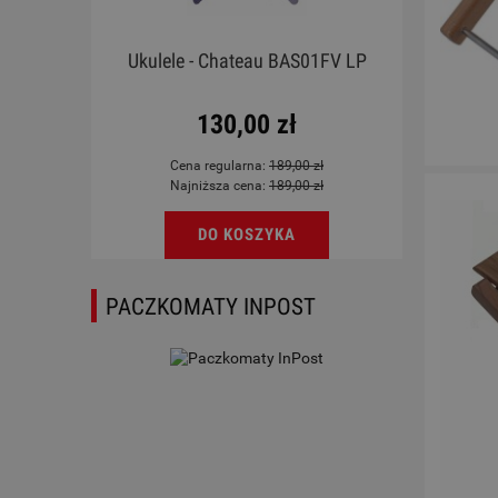
emona
Ukulele - Chateau BAS01FV LP
Tomy
130,00 zł
Cena regularna:
189,00 zł
Najniższa cena:
189,00 zł
DO KOSZYKA
PACZKOMATY INPOST