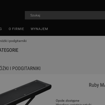
G
O FIRMIE
WYNAJEM
óżki i podgitarniki
ATEGORIE
ŻKI I PODGITARNIKI
Ruby M
Opole:
dostępne
Wrocław:
ostatnie sztuki