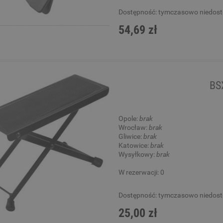
Dostępność:
tymczasowo niedos
54,69 zł
BS
Opole:
brak
Wrocław:
brak
Gliwice:
brak
Katowice:
brak
Wysyłkowy:
brak
W rezerwacji: 0
Dostępność:
tymczasowo niedos
25,00 zł