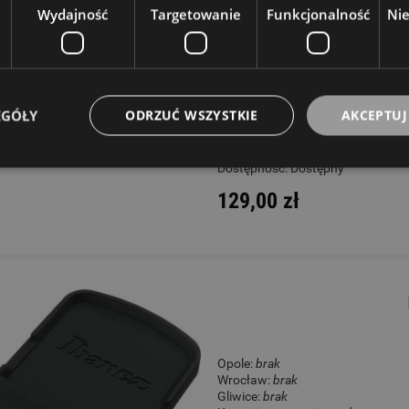
Wydajność
Targetowanie
Funkcjonalność
Ni
Opole:
brak
Wrocław:
ostatnia sztuka
Gliwice:
brak
Katowice:
brak
Wysyłkowy:
brak
EGÓŁY
ODRZUĆ WSZYSTKIE
AKCEPTUJ
W rezerwacji: 0
Dostępność:
Dostępny
129,00 zł
Opole:
brak
Wrocław:
brak
Gliwice:
brak