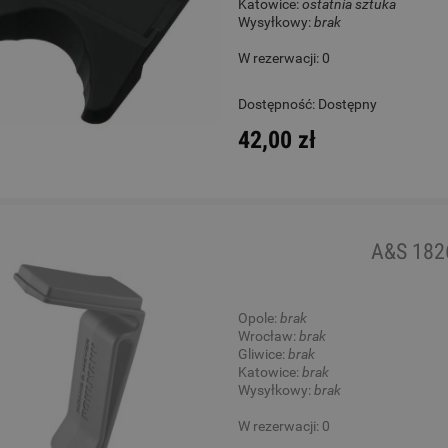
Katowice:
ostatnia sztuka
Wysyłkowy:
brak
W rezerwacji: 0
Dostępność:
Dostępny
42,00 zł
A&S 1826
Opole:
brak
Wrocław:
brak
Gliwice:
brak
Katowice:
brak
Wysyłkowy:
brak
W rezerwacji: 0