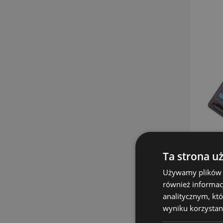
Ta strona u
Używamy plików co
również informac
analitycznym, któ
wyniku korzystani