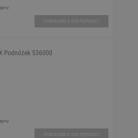
tępny
POWIADOM O DOSTĘPNOŚCI
X Podnóżek 536000
tępny
POWIADOM O DOSTĘPNOŚCI