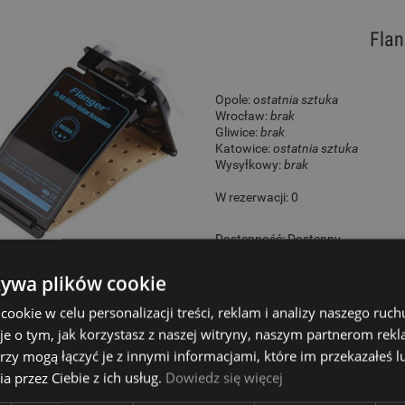
Flan
Opole:
ostatnia sztuka
Wrocław:
brak
Gliwice:
brak
Katowice:
ostatnia sztuka
Wysyłkowy:
brak
W rezerwacji: 0
Dostępność:
Dostępny
65,00 zł
żywa plików cookie
okie w celu personalizacji treści, reklam i analizy naszego ru
je o tym, jak korzystasz z naszej witryny, naszym partnerom re
rzy mogą łączyć je z innymi informacjami, które im przekazałeś l
Cordo
a przez Ciebie z ich usług.
Dowiedz się więcej