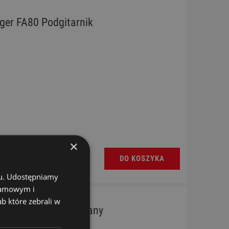
ger FA80 Podgitarnik
×
DO KOSZYKA
chu. Udostępniamy
klamowym i
ub które zebrali w
ba Podnóżek Drewniany