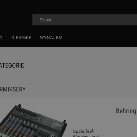
G
O FIRMIE
WYNAJEM
ATEGORIE
RMIKSERY
Behrin
Opole:
brak
Wrocław:
brak