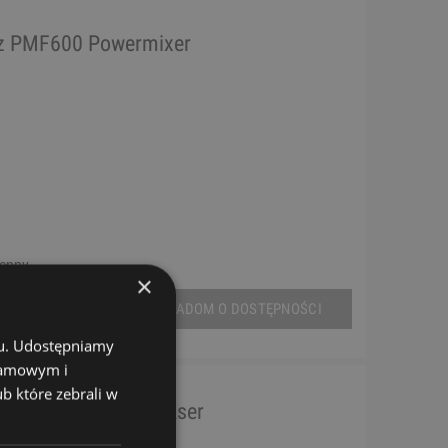
z PMF600 Powermixer
tępny
×
POWIADOM O DOSTĘPNOŚCI
chu. Udostępniamy
klamowym i
ub które zebrali w
 PME122A Powermikser