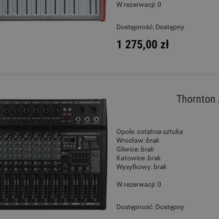
W rezerwacji: 0
ele - Chateau BAS01EX LB
Gitara Akustyczna - Chatea
Dostępność:
Dostępny
12-string Natural
1 275,00 zł
130,00 zł
650,00 zł
Cena regularna:
189,00 zł
Cena regularna:
789,00 zł
Najniższa cena:
189,00 zł
Najniższa cena:
789,00 zł
Thornton 
DO KOSZYKA
DO KOSZYKA
Opole:
ostatnia sztuka
Wrocław:
brak
Gliwice:
brak
Katowice:
brak
Wysyłkowy:
brak
W rezerwacji: 0
Dostępność:
Dostępny