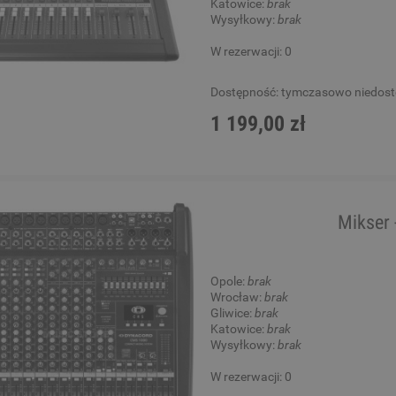
Katowice:
brak
Wysyłkowy:
brak
W rezerwacji: 0
Dostępność:
tymczasowo niedos
1 199,00 zł
Mikser 
Opole:
brak
Wrocław:
brak
Gliwice:
brak
Katowice:
brak
Wysyłkowy:
brak
W rezerwacji: 0