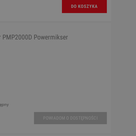
DO KOSZYKA
r PMP2000D Powermikser
tępny
POWIADOM O DOSTĘPNOŚCI