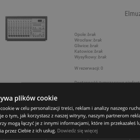
Elmu
Opole:
brak
Wrocław:
brak
Gliwice:
brak
Katowice:
brak
Wysyłkowy:
brak
W rezerwacji: 0
Dostępność:
tymczasowo niedos
1 393,00 zł
żywa plików cookie
okie w celu personalizacji treści, reklam i analizy naszego ru
je o tym, jak korzystasz z naszej witryny, naszym partnerom re
rzy mogą łączyć je z innymi informacjami, które im przekazałeś l
Mickle
a przez Ciebie z ich usług.
Dowiedz się więcej