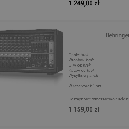
1 249,00 zł
Behringe
Opole:
brak
Wrocław:
brak
Gliwice:
brak
Katowice:
brak
Wysyłkowy:
brak
W rezerwacji: 1 szt
Dostępność:
tymczasowo niedos
1 159,00 zł