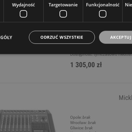
Wydajność
Targetowanie
Funkcjonalność
Ni
Opole:
brak
Wrocław:
brak
Gliwice:
brak
Katowice:
brak
Wysyłkowy:
brak
EGÓŁY
ODRZUĆ WSZYSTKIE
AKCEPTUJ
W rezerwacji: 0
Dostępność:
tymczasowo niedos
1 305,00 zł
Mick
Opole:
brak
Wrocław:
brak
Gliwice:
brak