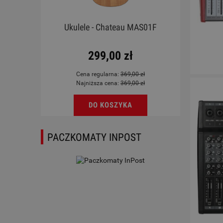
X GN
Ukulele - Chateau MAS01F
Ukul
299,00 zł
Cena regularna:
369,00 zł
Najniższa cena:
369,00 zł
DO KOSZYKA
PACZKOMATY INPOST