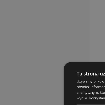
Ta strona u
Używamy plików co
również informac
analitycznym, któ
wyniku korzystani