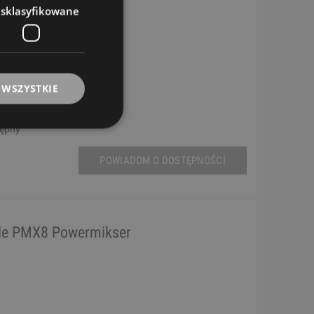
esklasyfikowane
 WSZYSTKIE
tępny
POWIADOM O DOSTĘPNOŚCI
le PMX8 Powermikser