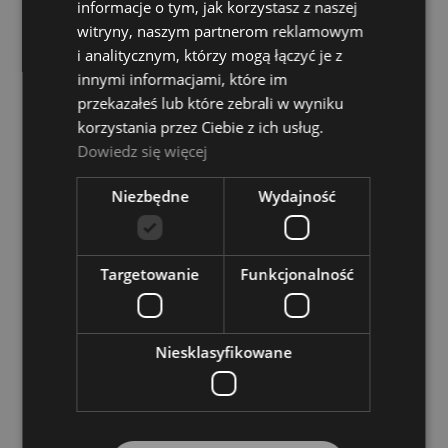
informacje o tym, jak korzystasz z naszej
niedostępny
witryny, naszym partnerom reklamowym
45,00 zł
i analitycznym, którzy mogą łączyć je z
innymi informacjami, które im
przekazałeś lub które zebrali w wyniku
POWIADOM O DOSTĘPNOŚCI
korzystania przez Ciebie z ich usług.
Dowiedz się więcej
Gniazdo Gitarowe - Mec SP W 50100 G
Niezbędne
Wydajność
Dostępność:
tymczasowo
niedostępny
48,00 zł
Targetowanie
Funkcjonalność
POWIADOM O DOSTĘPNOŚCI
Niesklasyfikowane
Gniazdo Jack 6,3 - Rean NYS 229
Dostępność:
tymczasowo