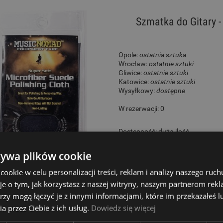
Szmatka do Gitary 
Opole:
ostatnia sztuka
Wrocław:
ostatnie sztuki
Gliwice:
ostatnie sztuki
Katowice:
ostatnie sztuki
Wysyłkowy:
dostępne
W rezerwacji: 0
Dostępność:
duża ilość
32,00 zł
żywa plików cookie
okie w celu personalizacji treści, reklam i analizy naszego ru
je o tym, jak korzystasz z naszej witryny, naszym partnerom re
rzy mogą łączyć je z innymi informacjami, które im przekazałeś l
Zestaw do Ustawiania
a przez Ciebie z ich usług.
Dowiedz się więcej