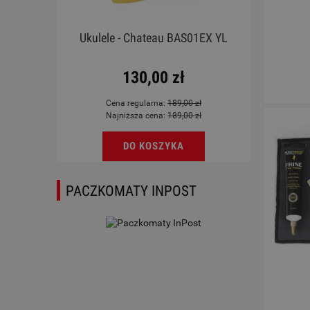
 E
Ukulele - Chateau BAS01EX YL
130,00 zł
Cena regularna:
189,00 zł
Najniższa cena:
189,00 zł
DO KOSZYKA
PACZKOMATY INPOST