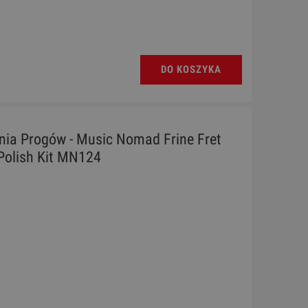
S
Ukulele - Chateau BAS01EX PK
DO KOSZYKA
130,00 zł
Cena regularna:
189,00 zł
Najniższa cena:
189,00 zł
nia Progów - Music Nomad Frine Fret
DO KOSZYKA
Polish Kit MN124