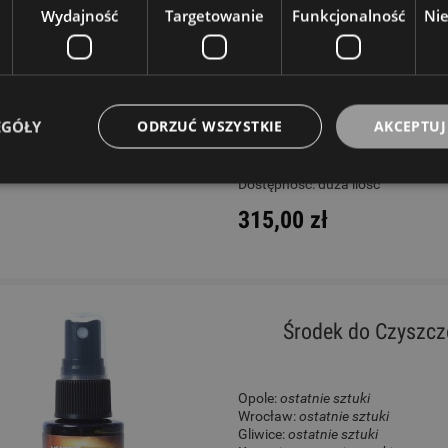
Wydajność
Targetowanie
Funkcjonalność
Ni
Opole:
ostatnie sztuki
Wrocław:
ostatnie sztuki
Gliwice:
ostatnia sztuka
Katowice:
ostatnia sztuka
Wysyłkowy:
dostępne
EGÓŁY
ODRZUĆ WSZYSTKIE
AKCEPTUJ
W rezerwacji: 3 szt
Dostępność:
duża ilość
315,00 zł
Środek do Czyszcz
Opole:
ostatnie sztuki
Wrocław:
ostatnie sztuki
Gliwice:
ostatnie sztuki