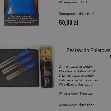
W rezerwacji: 2 szt
Big Foot KL15 Kalimba
Ukulele - Cordoba 21
Dostępność:
duża ilość
50,00 zł
110,00 zł
550,00 zł
Cena regularna:
135,00 zł
Cena regularna:
699,00 zł
Najniższa cena:
135,00 zł
Najniższa cena:
699,00 zł
Zestaw do Polerowa
DO KOSZYKA
DO KOSZYKA
Opole:
ostatnia sztuka
Wrocław:
ostatnie sztuki
Gliwice:
ostatnie sztuki
Katowice:
ostatnia sztuka
Wysyłkowy:
dostępne
W rezerwacji: 8 zestaw
Dostępność:
duża ilość