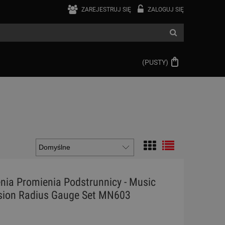
ZAREJESTRUJ SIĘ
ZALOGUJ SIĘ
(PUSTY)
nia Promienia Podstrunnicy - Music
sion Radius Gauge Set MN603