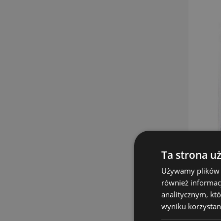
Ta strona u
Używamy plików co
również informac
analitycznym, któ
wyniku korzystani