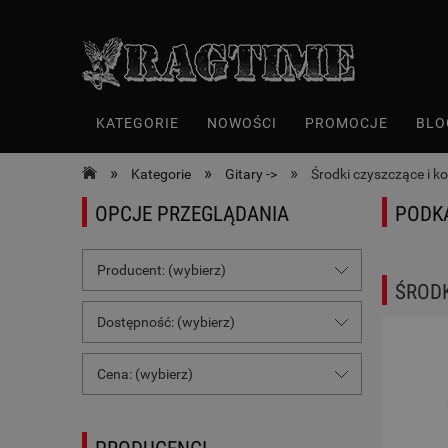
KATEGORIE
NOWOŚCI
PROMOCJE
BLO
»
»
»
Kategorie
Gitary ->
Środki czyszczące i k
OPCJE PRZEGLĄDANIA
PODK
Producent: (wybierz)
ŚRODK
Dostępność: (wybierz)
Cena: (wybierz)