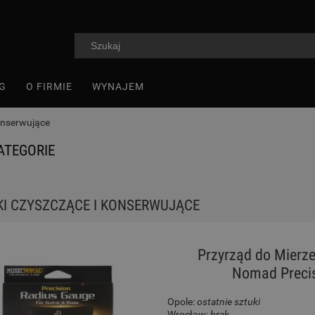
G
O FIRMIE
WYNAJEM
onserwujące
ATEGORIE
I CZYSZCZĄCE I KONSERWUJĄCE
Przyrząd do Mierze
Nomad Preci
Opole:
ostatnie sztuki
Wrocław:
brak