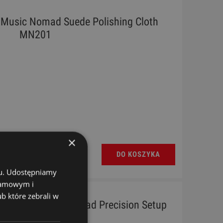
- Music Nomad Suede Polishing Cloth
MN201
×
DO KOSZYKA
chu. Udostępniamy
klamowym i
ub które zebrali w
 Gitary - Music Nomad Precision Setup
Gauge Set MN604