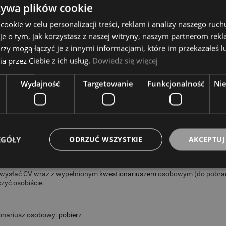
tar.
żywa plików cookie
idziane doświadczenie na podobnym stanowisku oraz wiedza o instrume
okie w celu personalizacji treści, reklam i analizy naszego ru
je o tym, jak korzystasz z naszej witryny, naszym partnerom re
 wysłać CV wraz z wypełnionym
kwestionariuszem
osobowym (do pobrani
zyć osobiście.
rzy mogą łączyć je z innymi informacjami, które im przekazałeś l
a przez Ciebie z ich usług.
Dowiedz się więcej
n Muzyczny RAGTIME poszukuje pracownika do
obsługi technicznej im
Wydajność
Targetowanie
Funkcjonalność
Ni
 wysłać CV wraz z wypełnionym
kwestionariuszem
osobowym (do pobrani
na szkoła muzyczna RAGTIME poszukuje
nauczycieli
do prowadzenia za
Gitary: klasycznej, akustycznej, elektrycznej, basowej
Perkusji
EGÓŁY
ODRZUĆ WSZYSTKIE
AKCEPTUJ
Klawiszy: pianino, keyboard
Instruktora śpiewu w studio wokalnym
 wysłać CV wraz z wypełnionym
kwestionariuszem
osobowym (do pobrani
zyć osobiście.
onariusz osobowy:
pobierz