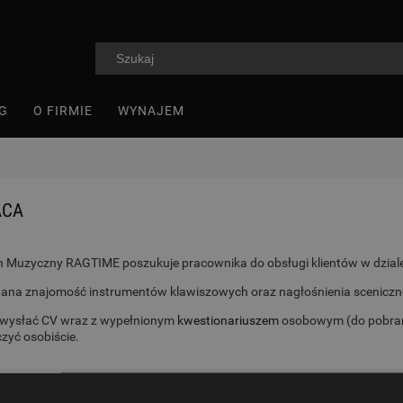
G
O FIRMIE
WYNAJEM
ACA
 Muzyczny RAGTIME poszukuje pracownika do obsługi klientów w dzial
na znajomość instrumentów klawiszowych oraz nagłośnienia sceniczn
 wysłać CV wraz z wypełnionym
kwestionariuszem
osobowym (do pobrani
zyć osobiście.
 Muzyczny RAGTIME poszukuje pracownika do obsługi klientów w dzial