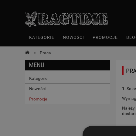
KATEGORIE
NOWOŚCI
PROMOCJE
BLO
»
Praca
MENU
PR
Kategorie
Nowości
1.
Salon
Wymaga
Promocje
Należy
dostarc
2.
Salon