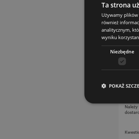
oraz gi
Ta strona u
Mile w
Używamy plików co
również informac
Należy
dostarc
analitycznym, któ
wyniku korzystani
3.
Salo
Niezbędne
Należy
Prywat
POKAŻ SZCZ
Należy
dostarc
Kwesti