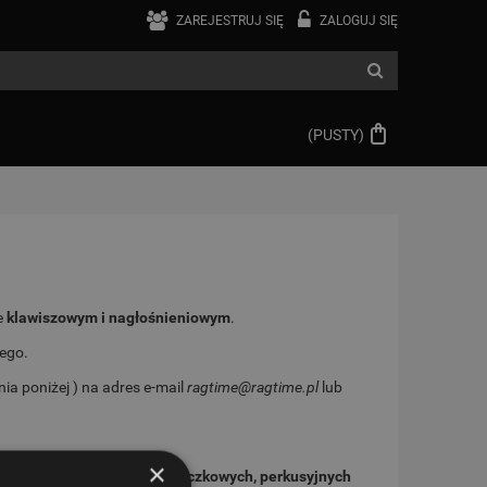
ZAREJESTRUJ SIĘ
ZALOGUJ SIĘ
(PUSTY)
e
klawiszowym i nagłośnieniowym
.
ego.
a poniżej ) na adres e-mail
ragtime@ragtime.pl
lub
×
e
instrumentów dętych, smyczkowych, perkusyjnych