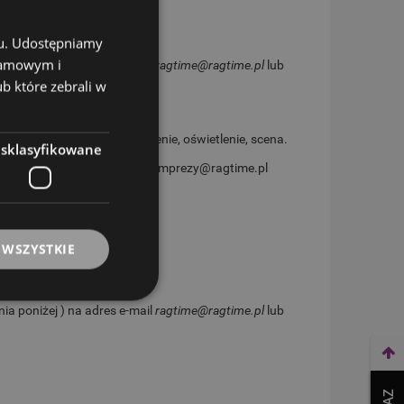
ntach.
chu. Udostępniamy
klamowym i
a poniżej ) na adres e-mail
ragtime@ragtime.pl
lub
ub które zebrali w
prez oraz eventów
- nagłośnienie, oświetlenie, scena.
esklasyfikowane
a poniżej ) na adres e-mail imprezy@ragtime.pl
jęć w Opolu:
 WSZYSTKIE
a poniżej ) na adres e-mail
ragtime@ragtime.pl
lub