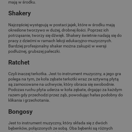
mają w środku.
Shakery
Najczęściej występują w postaci jajek, które w środku mają
określone tworzywo w dużej, drobnej ilości. Poprzez ich
potrząsanie, tworzy się dźwięk. Shakery świetnie nadają się do
pracy z dziećmi w ramach lekcji edukacyjno-muzycznych.
Bardziej profesjonalny shaker można zakupić w wersji
podłużnej, grubszej pałeczki.
Ratchet
Czyli inaczej terkotka. Jest to instrument muzyczny, a jego gra
polega na tym, że koła zębate terkotki wraz ze sztywną płytą
są zamocowane na uchwycie, który obraca się swobodnie.
Podczas ruchu płyta uderza w koła zębate, drgając za każdym
razem gdy przechodzi przez ząb, powodując hałas podobny do
klikania i grzechotania.
Bongosy
Jest to instrument muzyczny, który składa się z dwóch
bębenków, połączonych ze sobą. Oba bębenki są różnych