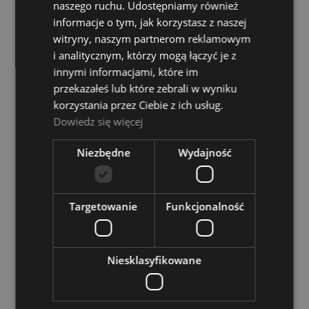
Halifax 2203 Jingle Stick
naszego ruchu. Udostępniamy również
informacje o tym, jak korzystasz z naszej
HALIFAX
witryny, naszym partnerom reklamowym
35,00 zł
i analitycznym, którzy mogą łączyć je z
innymi informacjami, które im
przekazałeś lub które zebrali w wyniku
DO KOSZYKA
korzystania przez Ciebie z ich usług.
Dowiedz się więcej
PROMOCJA
Niezbędne
Wydajność
Targetowanie
Funkcjonalność
Niesklasyfikowane