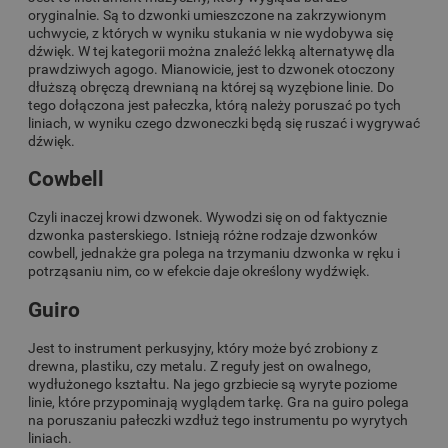
oryginalnie. Są to dzwonki umieszczone na zakrzywionym
uchwycie, z których w wyniku stukania w nie wydobywa się
dźwięk. W tej kategorii można znaleźć lekką alternatywę dla
prawdziwych agogo. Mianowicie, jest to dzwonek otoczony
dłuższą obręczą drewnianą na której są wyzębione linie. Do
tego dołączona jest pałeczka, którą należy poruszać po tych
liniach, w wyniku czego dzwoneczki będą się ruszać i wygrywać
dźwięk.
Cowbell
Czyli inaczej krowi dzwonek. Wywodzi się on od faktycznie
dzwonka pasterskiego. Istnieją różne rodzaje dzwonków
cowbell, jednakże gra polega na trzymaniu dzwonka w ręku i
potrząsaniu nim, co w efekcie daje określony wydźwięk.
Guiro
Jest to instrument perkusyjny, który może być zrobiony z
drewna, plastiku, czy metalu. Z reguły jest on owalnego,
wydłużonego kształtu. Na jego grzbiecie są wyryte poziome
linie, które przypominają wyglądem tarkę. Gra na guiro polega
na poruszaniu pałeczki wzdłuż tego instrumentu po wyrytych
liniach.