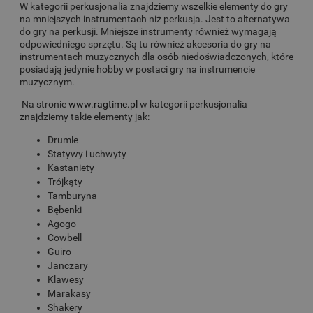
W kategorii perkusjonalia znajdziemy wszelkie elementy do gry
na mniejszych instrumentach niż perkusja. Jest to alternatywa
do gry na perkusji. Mniejsze instrumenty również wymagają
odpowiedniego sprzętu. Są tu również akcesoria do gry na
instrumentach muzycznych dla osób niedoświadczonych, które
posiadają jedynie hobby w postaci gry na instrumencie
muzycznym.
Na stronie
www.ragtime.pl
w kategorii perkusjonalia
znajdziemy takie elementy jak:
Drumle
Statywy i uchwyty
Kastaniety
Trójkąty
Tamburyna
Bębenki
Agogo
Cowbell
Guiro
Janczary
Klawesy
Marakasy
Shakery