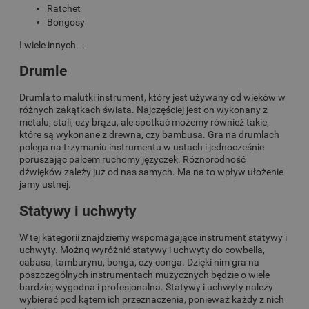
Ratchet
Bongosy
I wiele innych…
Drumle
Drumla to malutki instrument, który jest używany od wieków w
różnych zakątkach świata. Najczęściej jest on wykonany z
metalu, stali, czy brązu, ale spotkać możemy również takie,
które są wykonane z drewna, czy bambusa. Gra na drumlach
polega na trzymaniu instrumentu w ustach i jednocześnie
poruszając palcem ruchomy języczek. Różnorodność
dźwięków zależy już od nas samych. Ma na to wpływ ułożenie
jamy ustnej.
Statywy i uchwyty
W tej kategorii znajdziemy wspomagające instrument statywy i
uchwyty. Możnq wyróżnić statywy i uchwyty do cowbella,
cabasa, tamburynu, bonga, czy conga. Dzięki nim gra na
poszczególnych instrumentach muzycznych będzie o wiele
bardziej wygodna i profesjonalna. Statywy i uchwyty należy
wybierać pod kątem ich przeznaczenia, ponieważ każdy z nich