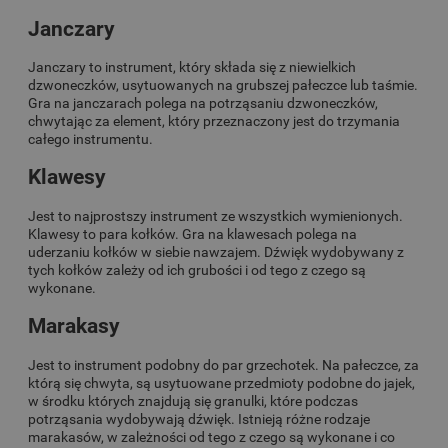
Janczary
Janczary to instrument, który składa się z niewielkich
dzwoneczków, usytuowanych na grubszej pałeczce lub taśmie.
Gra na janczarach polega na potrząsaniu dzwoneczków,
chwytając za element, który przeznaczony jest do trzymania
całego instrumentu.
Klawesy
Jest to najprostszy instrument ze wszystkich wymienionych.
Klawesy to para kołków. Gra na klawesach polega na
uderzaniu kołków w siebie nawzajem. Dźwięk wydobywany z
tych kołków zależy od ich grubości i od tego z czego są
wykonane.
Marakasy
Jest to instrument podobny do par grzechotek. Na pałeczce, za
którą się chwyta, są usytuowane przedmioty podobne do jajek,
w środku których znajdują się granulki, które podczas
potrząsania wydobywają dźwięk. Istnieją różne rodzaje
marakasów, w zależności od tego z czego są wykonane i co