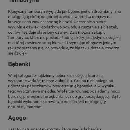
Tamburyna
Klasyczny tamburyn wygląda jak bęben, jest on drewniany i ma
naciągniętą skórę na górnej części, a w środku obręczy na
krawędziach zawieszone są blaszki. Uderzanie o skórę
wywołuje dźwięk i dodatkowo powoduje ruszanie się blaszek,
co również daje określony dźwięk. Dziś można zakupić
tamburyno, które nie posiada żadnej skóry, jest jedynie obręczą
na której zawieszone są blaszki i trzymając obręcz w jednym
ręku poruszamy nią, co powoduje, że blaszki uderzają i tworzy
się dźwięk.
Bębenki
W tej kategorii znajdziemy bębenki dziecięce, które są
wykonane w dużej mierze z plastiku. Gra na nich polega na
uderzaniu pałeczkami w powierzchnię bębenka, a w wyniku
tego wybrzmiewa melodia. W ofercie również posiadamy nieco
bardziej profesjonalne bębenki, lecz do gry początkującej. Są to
bębenki wykonane z drewna, a na nich jest naciągnięty
naturalny materiał.
Agogo
Jest to instrument muzyczny, który wygląda bardzo