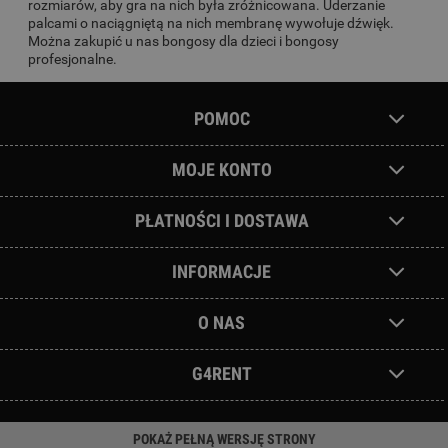
rozmiarów, aby gra na nich była zróżnicowana. Uderzanie
palcami o naciągniętą na nich membranę wywołuje dźwięk.
Można zakupić u nas bongosy dla dzieci i bongosy
profesjonalne.
POMOC
MOJE KONTO
PŁATNOŚCI I DOSTAWA
INFORMACJE
O NAS
G4RENT
POKAŻ PEŁNĄ WERSJĘ STRONY