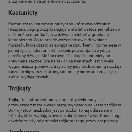
służy innemu instrumentowi muzycznemu.
Kastaniety
Kastaniety to instrument muzyczny, który wywodzi się z
Hiszpanii. Jego początki sięgają wielu lat wstecz, jednakże do
dziś można napotkać prawdziwych mistrzów grania na
kastanietach. Są to przede wszystkim dwie drewniane
muszelki, które często są związane sznurkiem. Trzyma się je w
jednej ręce, a uderzanie ich o siebie powoduje, że wydają
określony dźwięk. Można również zakupić kastaniety na
drewnianej rączce. Gra na takich kastanietach jest o wiele
wygodniejsza, ponieważ trzymamy jedynie drewnianą rączkę i
ruszając nią w różne strony, kastaniety same uderzają się o
siebie i wydają dźwięk.
Trójkąty
Trójkąt to instrument muzyczny, który wykonany jest
przeważnie z metalowego pręta, wygiętego na kształt trójkąta.
Do trójkątów niezbędna jest pałeczka. To nią uderza się o
trójkąty, które wydają wówczas określony dźwięk. Rodzaj tego
dźwięku zależy od grubości trójkąta i tego, czym jest pokryty.