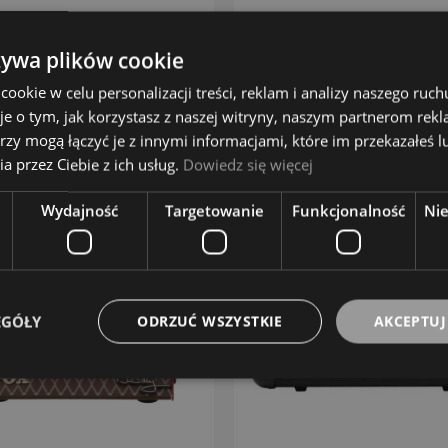
HUGHES&KETTNER
LANEY
665,00 zł
1 359,00 zł
żywa plików cookie
okie w celu personalizacji treści, reklam i analizy naszego ru
DO KOSZYKA
DO KOSZYKA
je o tym, jak korzystasz z naszej witryny, naszym partnerom re
rzy mogą łączyć je z innymi informacjami, które im przekazałeś l
ZOBACZ WIĘCEJ
ZOBACZ WIĘCEJ
a przez Ciebie z ich usług.
Dowiedz się więcej
Wydajność
Targetowanie
Funkcjonalność
Ni
EGÓŁY
ODRZUĆ WSZYSTKIE
AKCEPTUJ