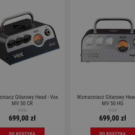
a Klasyczna 4/4 - Kremona
Ukulele - Chateau BAS01
F65C Fiesta Guitar
1 450,00 zł
130,00 zł
Cena regularna:
1 885,00 zł
Cena regularna:
189,00 zł
Najniższa cena:
1 885,00 zł
Najniższa cena:
189,00 zł
DO KOSZYKA
DO KOSZYKA
niacz Gitarowy Head - Vox
Wzmacniacz Gitarowy Head
MV 50 CR
MV 50 HG
VOX
VOX
699,00 zł
699,00 zł
DO KOSZYKA
DO KOSZYKA