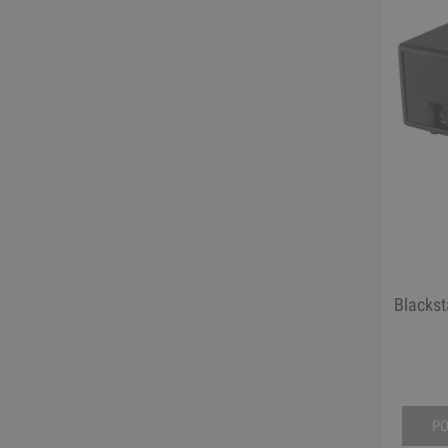
Blacks
P