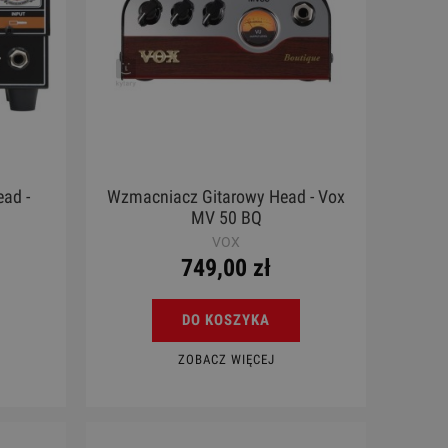
ad -
Wzmacniacz Gitarowy Head - Vox
MV 50 BQ
VOX
749,00 zł
DO KOSZYKA
ZOBACZ WIĘCEJ