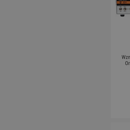
Wzm
Or