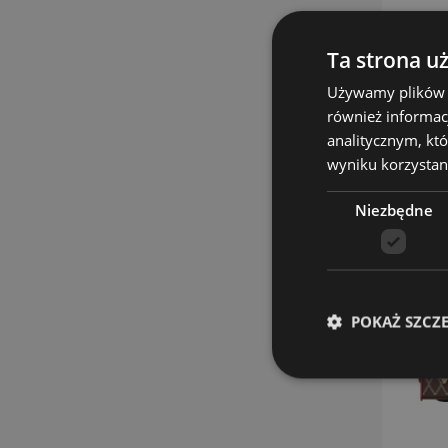
Ta strona u
Używamy plików co
również informac
analitycznym, któ
wyniku korzystani
Niezbędne
POKAŻ SZCZ