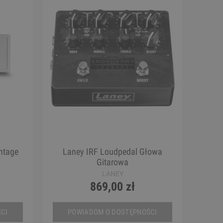
ntage
Laney IRF Loudpedal Głowa
Gitarowa
LANEY
869,00 zł
CI
POWIADOM O DOSTĘPNOŚCI