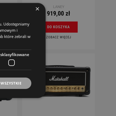
×
LANEY
919,00 zł
chu. Udostępniamy
DO KOSZYKA
klamowym i
ub które zebrali w
ZOBACZ WIĘCEJ
esklasyfikowane
 WSZYSTKIE