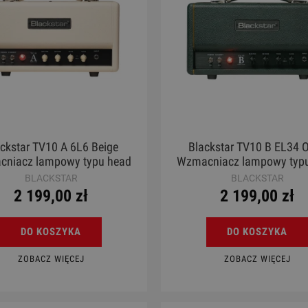
ckstar TV10 A 6L6 Beige
Blackstar TV10 B EL34 O
niacz lampowy typu head
Wzmacniacz lampowy typ
10W beżowy
10W oliwka
BLACKSTAR
BLACKSTAR
2 199,00 zł
2 199,00 zł
DO KOSZYKA
DO KOSZYKA
ZOBACZ WIĘCEJ
ZOBACZ WIĘCEJ