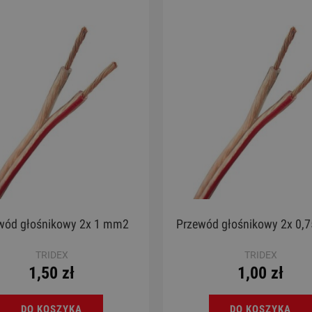
ele - Chateau BAS01EX YL
World Max CH7
130,00 zł
140,00 zł
Cena regularna:
189,00 zł
Cena regularna:
189,00 zł
Najniższa cena:
189,00 zł
Najniższa cena:
189,00 zł
DO KOSZYKA
DO KOSZYKA
wód głośnikowy 2x 1 mm2
Przewód głośnikowy 2x 0,
TRIDEX
TRIDEX
1,50 zł
1,00 zł
DO KOSZYKA
DO KOSZYKA