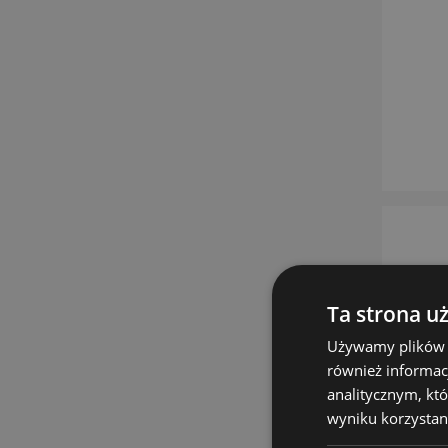
Ta strona u
Używamy plików co
również informac
analitycznym, któ
wyniku korzystani