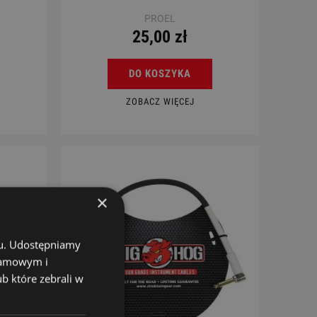
PROEL
25,00 zł
DO KOSZYKA
ZOBACZ WIĘCEJ
×
chu. Udostępniamy
klamowym i
ub które zebrali w