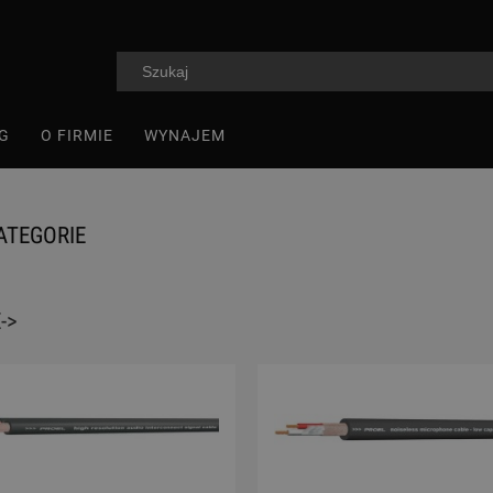
G
O FIRMIE
WYNAJEM
ATEGORIE
->