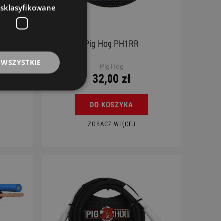
esklasyfikowane
Pig Hog PH1RR
 WSZYSTKIE
Pig Hog
32,00 zł
DO KOSZYKA
ZOBACZ WIĘCEJ