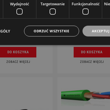
Wydajność
Targetowanie
Funkcjonalność
Ni
Klotz TP 414
Klotz MY 204 SW
EGÓŁY
ODRZUĆ WSZYSTKIE
AKCEPTUJ
KLOTZ
KLOTZ
9,50 zł
8,50 zł
DO KOSZYKA
DO KOSZYKA
ZOBACZ WIĘCEJ
ZOBACZ WIĘCEJ