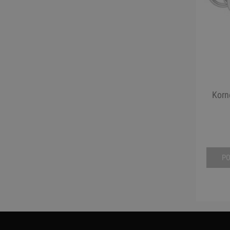
Korn
P