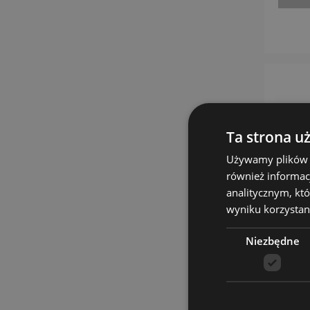
Ta strona u
Używamy plików co
również informac
analitycznym, któ
wyniku korzystani
Niezbędne
Kor