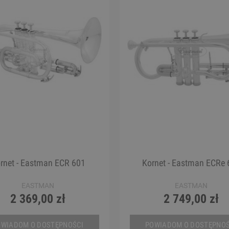
World Max CH7
Gitara Klasyczna 4/4 - Co
Protege C1 Matiz Aqu
140,00 zł
930,00 zł
Cena regularna:
189,00 zł
Cena regularna:
1 089,00 zł
Najniższa cena:
189,00 zł
Najniższa cena:
1 089,00 zł
DO KOSZYKA
DO KOSZYKA
rnet - Eastman ECR 601
Kornet - Eastman ECRe 
EASTMAN
EASTMAN
2 369,00 zł
2 749,00 zł
OWIADOM O DOSTĘPNOŚCI
POWIADOM O DOSTĘPNOŚ