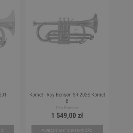
rdoba
Ukulele - Chateau BAS01EX RD
a
130,00 zł
Cena regularna:
189,00 zł
Najniższa cena:
189,00 zł
DO KOSZYKA
601
Kornet - Roy Benson SR 202S Kornet
B
Roy Benson
1 549,00 zł
CI
POWIADOM O DOSTĘPNOŚCI