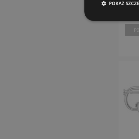
POKAŻ SZCZ
P