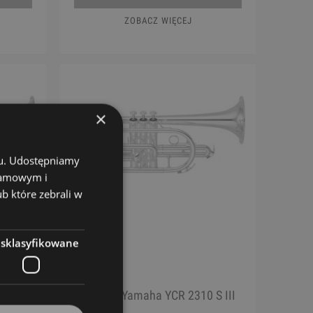
ZOBACZ WIĘCEJ
×
chu. Udostępniamy
klamowym i
ub które zebrali w
esklasyfikowane
0 III
Kornet - Yamaha YCR 2310 S III