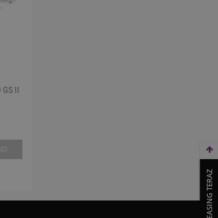
 GS II
CI
WEŹ LEASING TERAZ