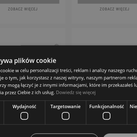
ZOBACZ WIĘCEJ
ZOBACZ WIĘCEJ
żywa plików cookie
okie w celu personalizacji treści, reklam i analizy naszego ru
je o tym, jak korzystasz z naszej witryny, naszym partnerom re
rzy mogą łączyć je z innymi informacjami, które im przekazałeś l
a przez Ciebie z ich usług.
Dowiedz się więcej
Wydajność
Targetowanie
Funkcjonalność
Ni
net - Windcraft WCR 100
Kornet - Yamaha YCR 231