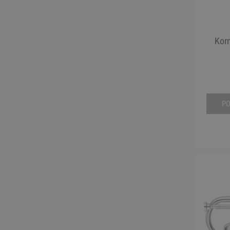
Korn
P