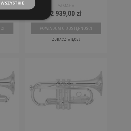
 WSZYSTKIE
YAMAHA
2 939,00 zł
CI
POWIADOM O DOSTĘPNOŚCI
ZOBACZ WIĘCEJ