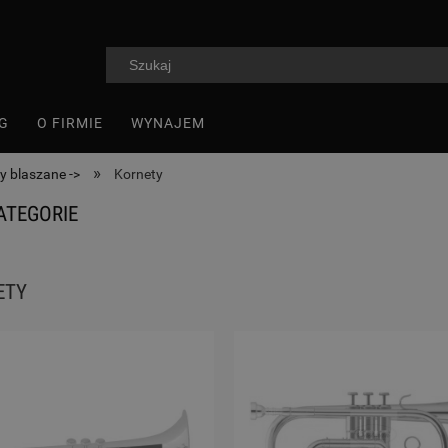
G
O FIRMIE
WYNAJEM
»
y blaszane ->
Kornety
ATEGORIE
ETY