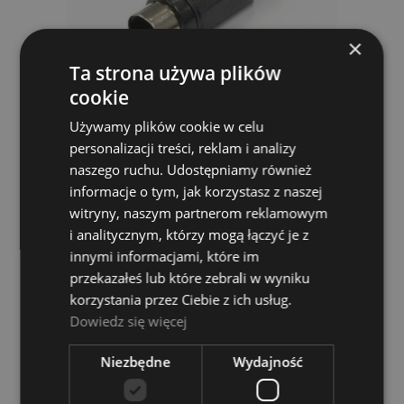
×
Ta strona używa plików
cookie
Używamy plików cookie w celu
personalizacji treści, reklam i analizy
Tri 7293 - wtyk RCA
naszego ruchu. Udostępniamy również
informacje o tym, jak korzystasz z naszej
TRI
witryny, naszym partnerom reklamowym
1,00 zł
i analitycznym, którzy mogą łączyć je z
innymi informacjami, które im
DO KOSZYKA
przekazałeś lub które zebrali w wyniku
korzystania przez Ciebie z ich usług.
Dowiedz się więcej
Niezbędne
Wydajność