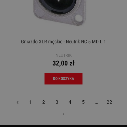
Gniazdo XLR męskie - Neutrik NC 5 MD L 1
NEUTRIK
32,00 zł
DO KOSZYKA
«
1
2
3
4
5
...
22
»