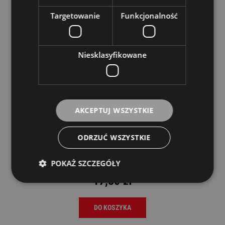
Targetowanie
Funkcjonalność
Niesklasyfikowane
AKCEPTUJ WSZYSTKIE
ODRZUĆ WSZYSTKIE
Neutrik NL 2 FXX WS Złącze Głośnikowe na
Kabel Speakon
POKAŻ SZCZEGÓŁY
NEUTRIK
17,50 zł
DO KOSZYKA