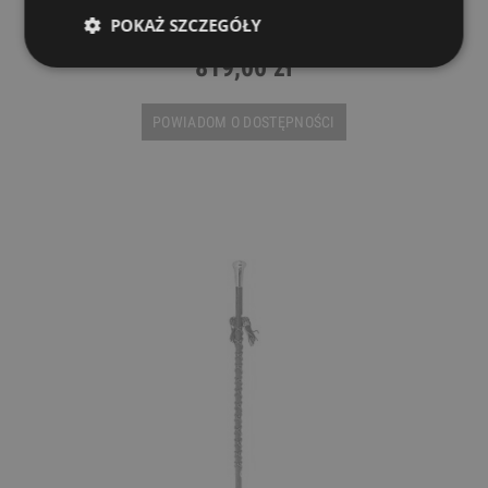
Buława marszowa - BSG1
POKAŻ SZCZEGÓŁY
819,00 zł
POWIADOM O DOSTĘPNOŚCI