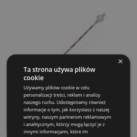
×
Ta strona używa plików
cookie
Używamy plików cookie w celu
personalizacji treści, reklam i analizy
naszego ruchu. Udostępniamy również
Halifax 1551 54" Buława marszowa
informacje o tym, jak korzystasz z naszej
witryny, naszym partnerom reklamowym
HALIFAX
i analitycznym, którzy mogą łączyć je z
1 239,00 zł
innymi informacjami, które im