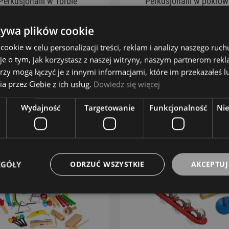
Perkusjonalii w Torbie
Perkusjonalii w pokro
NINO
NINO
522,00 zł
319,00 zł
żywa plików cookie
okie w celu personalizacji treści, reklam i analizy naszego ru
DO KOSZYKA
DO KOSZYKA
je o tym, jak korzystasz z naszej witryny, naszym partnerom re
rzy mogą łączyć je z innymi informacjami, które im przekazałeś l
ZOBACZ WIĘCEJ
ZOBACZ WIĘCEJ
a przez Ciebie z ich usług.
Dowiedz się więcej
Wydajność
Targetowanie
Funkcjonalność
Ni
EGÓŁY
ODRZUĆ WSZYSTKIE
AKCEPTUJ