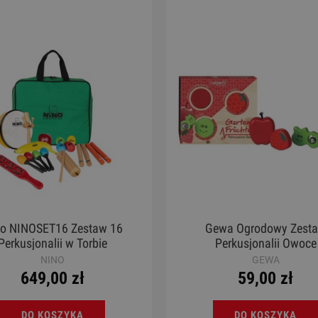
 - Dragon's Drums MAQA05
Gitara Klasyczna 3/4 - K
S58C
600,00 zł
1 100,00 zł
Cena regularna:
719,00 zł
Cena regularna:
1 430,00 zł
Najniższa cena:
719,00 zł
Najniższa cena:
1 430,00 zł
DO KOSZYKA
DO KOSZYKA
no NINOSET16 Zestaw 16
Gewa Ogrodowy Zest
Perkusjonalii w Torbie
Perkusjonalii Owoce
NINO
GEWA
649,00 zł
59,00 zł
DO KOSZYKA
DO KOSZYKA