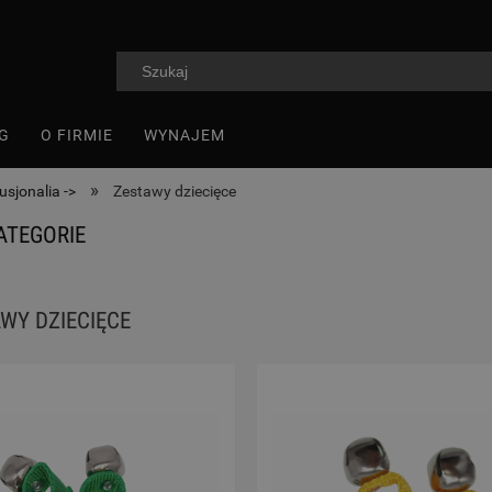
G
O FIRMIE
WYNAJEM
»
usjonalia ->
Zestawy dziecięce
ATEGORIE
WY DZIECIĘCE