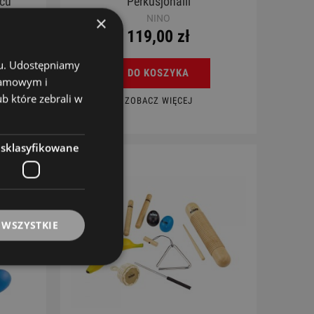
wcu
Perkusjonalii
×
NINO
119,00 zł
chu. Udostępniamy
DO KOSZYKA
klamowym i
ub które zebrali w
ZOBACZ WIĘCEJ
esklasyfikowane
 WSZYSTKIE