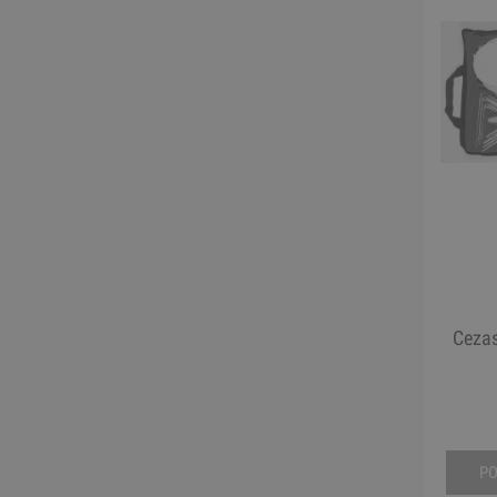
Cezas
P