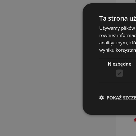
Ta strona u
Używamy plików co
również informac
analitycznym, któ
wyniku korzystani
Niezbędne
POKAŻ SZCZ