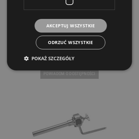
AKCEPTUJ WSZYSTKIE
Tama MC69 Pojedyńczy Tom Holder
ODRZUĆ WSZYSTKIE
TAMA
259,00 zł
POKAŻ SZCZEGÓŁY
POWIADOM O DOSTĘPNOŚCI