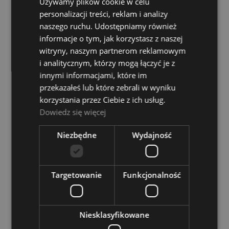
Meinl MXH Ramię z Clampem do Hi Hatu
Używamy plików cookie w celu
personalizacji treści, reklam i analizy
naszego ruchu. Udostępniamy również
MEINL
informacje o tym, jak korzystasz z naszej
319,00 zł
witryny, naszym partnerom reklamowym
i analitycznym, którzy mogą łączyć je z
POWIADOM O DOSTĘPNOŚCI
innymi informacjami, które im
przekazałeś lub które zebrali w wyniku
korzystania przez Ciebie z ich usług.
Dowiedz się więcej
Niezbędne
Wydajność
Targetowanie
Funkcjonalność
Niesklasyfikowane