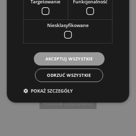
Targetowanie
Funkcjonalność
Niesklasyfikowane
AKCEPTUJ WSZYSTKIE
Ever Play VP01 4/4 Kołek do Skrzypiec
ODRZUĆ WSZYSTKIE
EVER PLAY
5,00 zł
POKAŻ SZCZEGÓŁY
POWIADOM O DOSTĘPNOŚCI