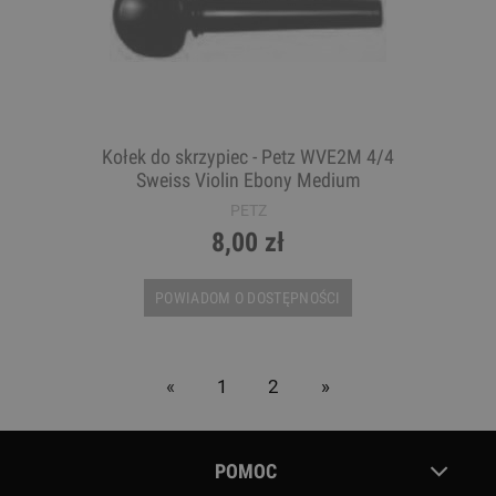
Kołek do skrzypiec - Petz WVE2M 4/4
Sweiss Violin Ebony Medium
PETZ
8,00 zł
POWIADOM O DOSTĘPNOŚCI
«
1
2
»
POMOC