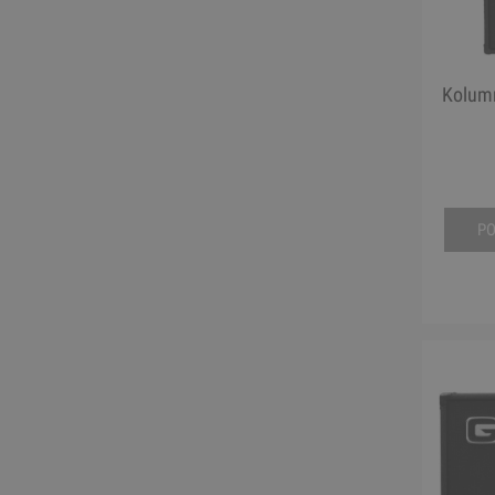
Kolumn
P