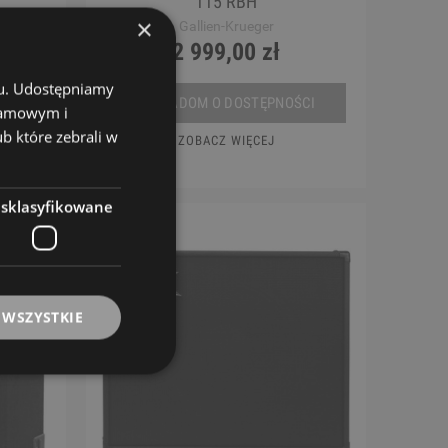
115 RBH
×
Gallien-Krueger
2 999,00 zł
chu. Udostępniamy
CI
POWIADOM O DOSTĘPNOŚCI
klamowym i
ub które zebrali w
ZOBACZ WIĘCEJ
esklasyfikowane
 WSZYSTKIE