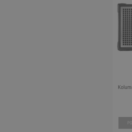
Kolumn
P