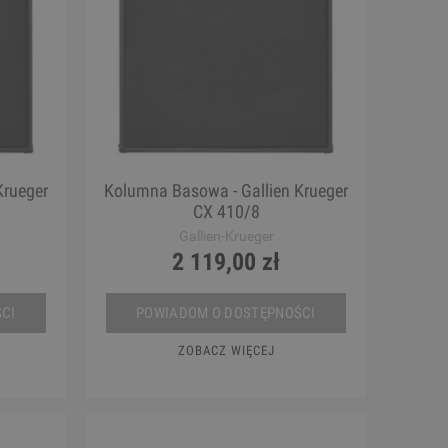
Krueger
Kolumna Basowa - Gallien Krueger
CX 410/8
Gallien-Krueger
2 119,00 zł
CI
POWIADOM O DOSTĘPNOŚCI
ZOBACZ WIĘCEJ