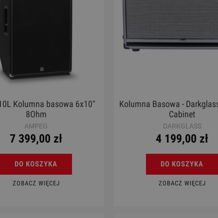
610L Kolumna basowa 6x10"
Kolumna Basowa - Darkglas
8Ohm
Cabinet
AMPEG
DARKGLASS
7 399,00 zł
4 199,00 zł
DO KOSZYKA
DO KOSZYKA
ZOBACZ WIĘCEJ
ZOBACZ WIĘCEJ