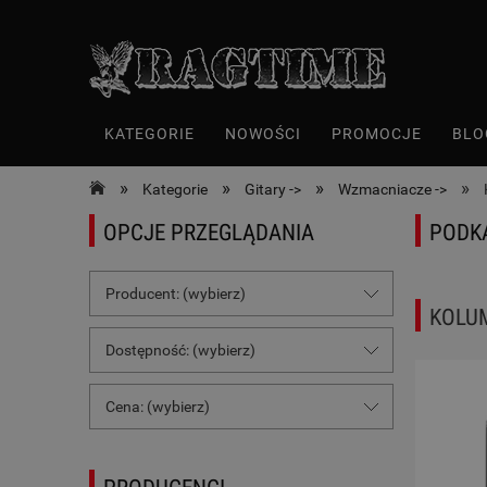
KATEGORIE
NOWOŚCI
PROMOCJE
BLO
»
»
»
»
Kategorie
Gitary ->
Wzmacniacze ->
OPCJE PRZEGLĄDANIA
PODK
Producent: (wybierz)
KOLU
Dostępność: (wybierz)
Cena: (wybierz)