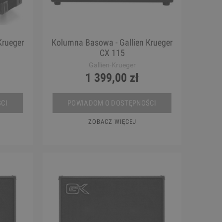
Krueger
Kolumna Basowa - Gallien Krueger
CX 115
Gallien-Krueger
1 399,00 zł
CI
POWIADOM O DOSTĘPNOŚCI
ZOBACZ WIĘCEJ