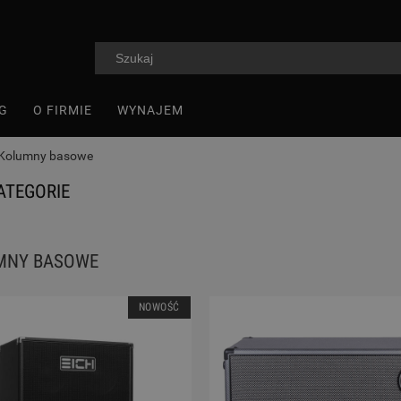
G
O FIRMIE
WYNAJEM
Kolumny basowe
ATEGORIE
MNY BASOWE
NOWOŚĆ