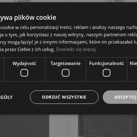
Cabinet
112 MBX
Gallien-Krueger
5 499,00 zł
1 399,00 zł
żywa plików cookie
okie w celu personalizacji treści, reklam i analizy naszego ru
OWIADOM O DOSTĘPNOŚCI
POWIADOM O DOSTĘPNOŚ
je o tym, jak korzystasz z naszej witryny, naszym partnerom re
rzy mogą łączyć je z innymi informacjami, które im przekazałeś l
ZOBACZ WIĘCEJ
ZOBACZ WIĘCEJ
a przez Ciebie z ich usług.
Dowiedz się więcej
Wydajność
Targetowanie
Funkcjonalność
Ni
EGÓŁY
ODRZUĆ WSZYSTKIE
AKCEPTUJ