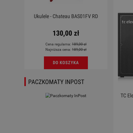
emona
Ukulele - Chateau BAS01FV RD
Werbe
130,00 zł
Cena regularna:
189,00 zł
Najniższa cena:
189,00 zł
DO KOSZYKA
PACZKOMATY INPOST
TC El