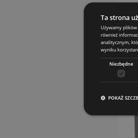
Ta strona u
Używamy plików co
P
również informac
analitycznym, któ
wyniku korzystani
Niezbędne
POKAŻ SZCZ