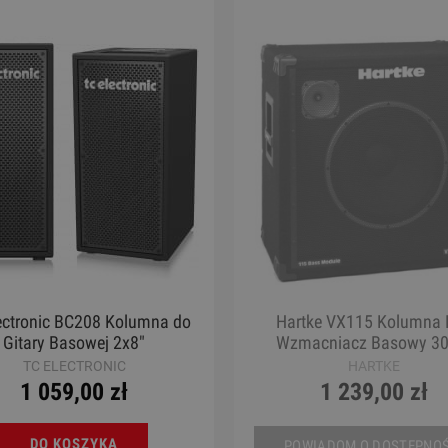
l - Mes MPZ1412B Marching
Gitara Klasyczna 4/4 - K
Snare
S65C GG Sofia Guita
1 100,00 zł
1 050,00 zł
Cena regularna:
1 619,00 zł
Cena regularna:
1 355,00 zł
Najniższa cena:
1 619,00 zł
Najniższa cena:
1 355,00 zł
DO KOSZYKA
DO KOSZYKA
ectronic BC208 Kolumna do
Hartke VX115 Kolumna 
Gitary Basowej 2x8"
Wzmacniacz Basowy 3
TC ELECTRONIC
HARTKE
1 059,00 zł
1 239,00 zł
DO KOSZYKA
POWIADOM O DOSTĘPNOŚ