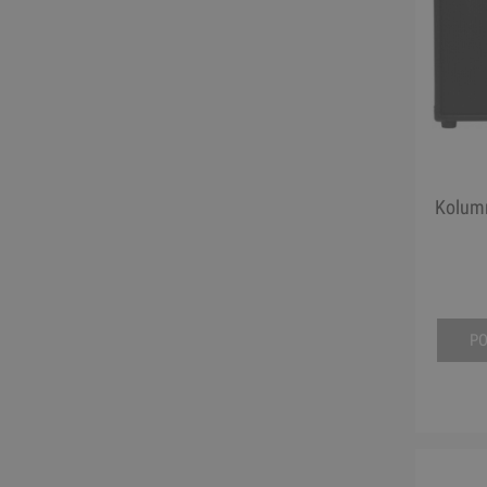
Kolumn
P