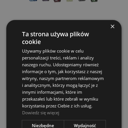
×
Pazurek na Kciuk - Perri's AST1 Thumpick
Ta strona używa plików
PERRIS LEATHERS LTD.
cookie
7,00 zł
Używamy plików cookie w celu
personalizacji treści, reklam i analizy
DO KOSZYKA
naszego ruchu. Udostępniamy również
informacje o tym, jak korzystasz z naszej
witryny, naszym partnerom reklamowym
i analitycznym, którzy mogą łączyć je z
innymi informacjami, które im
przekazałeś lub które zebrali w wyniku
korzystania przez Ciebie z ich usług.
Dowiedz się więcej
Niezbędne
Wydajność