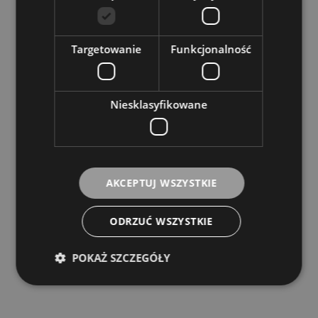
Targetowanie
Funkcjonalność
Niesklasyfikowane
Kostka Gitarowa - Dunlop Tortex III 0,6mm
DUNLOP
AKCEPTUJ WSZYSTKIE
2,50 zł
ODRZUĆ WSZYSTKIE
DO KOSZYKA
POKAŻ SZCZEGÓŁY