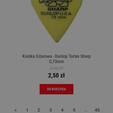
Kostka Gitarowa - Dunlop Tortex Sharp
0,73mm
DUNLOP
2,50 zł
DO KOSZYKA
«
1
2
3
4
5
...
40