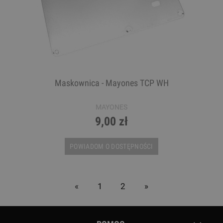
Maskownica - Mayones TCP WH
MAYONES
9,00 zł
POWIADOM O DOSTĘPNOŚCI
«
1
2
»