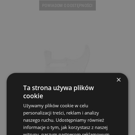
POWIADOM O DOSTĘPNOŚCI
×
Ta strona używa plików
cookie
Używamy plików cookie w celu
personalizacji treści, reklam i analizy
naszego ruchu. Udostępniamy również
informacje o tym, jak korzystasz z naszej
Maskownica - Fender Pickguard 56/59
witryny, naszym partnerom reklamowym