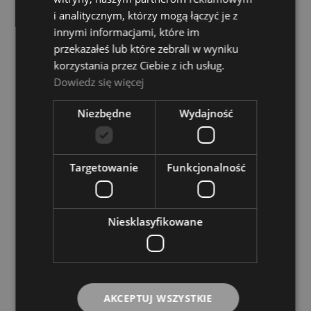
Stratocaster .060 EGG
i analitycznym, którzy mogą łączyć je z
innymi informacjami, które im
FENDER
przekazałeś lub które zebrali w wyniku
110,00 zł
korzystania przez Ciebie z ich usług.
Dowiedz się więcej
POWIADOM O DOSTĘPNOŚCI
Niezbędne
Wydajność
Targetowanie
Funkcjonalność
Niesklasyfikowane
Maskownica - Mayones JBWP CR
AKCEPTUJ WSZYSTKIE