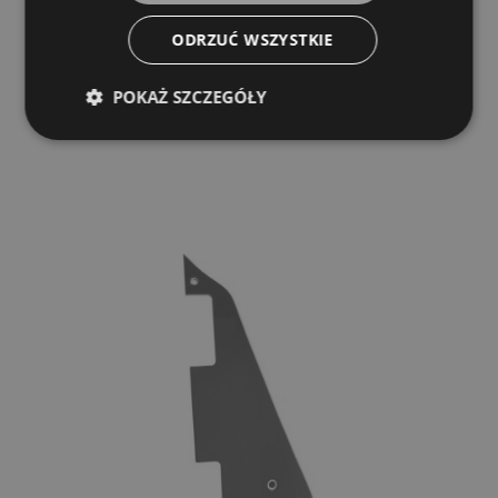
MAYONES
ODRZUĆ WSZYSTKIE
14,00 zł
POKAŻ SZCZEGÓŁY
POWIADOM O DOSTĘPNOŚCI