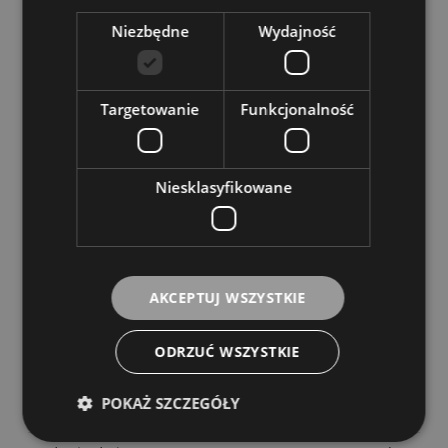
Niezbędne
Wydajność
OPIS
Targetowanie
Funkcjonalność
1-warstwowa płytka do czterostrunowych basów typu
Precision Bass
Z wycięciem na przetwornik
Kolor: Biały
Niesklasyfikowane
Śrubki w komplecie
KOSZTY DOSTAWY
CENA NIE ZAWIERA EWENTUALNYCH KOSZTÓW PŁATNOŚCI
AKCEPTUJ WSZYSTKIE
InPost Paczkomaty 24/7
14,00 zł
ODRZUĆ WSZYSTKIE
InPost Kurier
16,00 zł
POKAŻ SZCZEGÓŁY
Poczta Polska
(Przesyłki poczty Polskiej)
20,00 zł