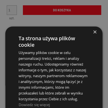
DO KOSZYKA
szt.
×
Ta strona używa plików
Producent:
MAYONES
cookie
Kod produktu:
51865
Używamy plików cookie w celu
Dostępność:
2
personalizacji treści, reklam i analizy
zapytaj o produkt
naszego ruchu. Udostępniamy również
poleć znajomemu
informacje o tym, jak korzystasz z naszej
dodaj opinię
witryny, naszym partnerom reklamowym
dodaj do przechowalni
i analitycznym, którzy mogą łączyć je z
innymi informacjami, które im
przekazałeś lub które zebrali w wyniku
Wysyłka w:
24 godziny
korzystania przez Ciebie z ich usług.
Dostawa:
od 14,00 zł
- InPost Paczkomaty 24/7
sprawdź formy dostawy
Dowiedz się więcej
Cena nie zawiera ewentualnych kosztów płatności