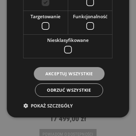
Targetowanie
Funkcjonalność
Niesklasyfikowane
AKCEPTUJ WSZYSTKIE
ODRZUĆ WSZYSTKIE
Obój - Yamaha YOB 432
POKAŻ SZCZEGÓŁY
YAMAHA
17 499,00 zł
POWIADOM O DOSTĘPNOŚCI