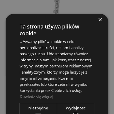
×
Ta strona używa plików
cookie
Używamy plików cookie w celu
personalizacji treści, reklam i analizy
Obój - Yamaha YOB 431 M
naszego ruchu. Udostępniamy również
informacje o tym, jak korzystasz z naszej
YAMAHA
witryny, naszym partnerom reklamowym
14 869,00 zł
i analitycznym, którzy mogą łączyć je z
innymi informacjami, które im
przekazałeś lub które zebrali w wyniku
POWIADOM O DOSTĘPNOŚCI
korzystania przez Ciebie z ich usług.
Dowiedz się więcej
Niezbędne
Wydajność