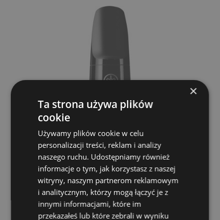
×
Ta strona używa plików
cookie
Używamy plików cookie w celu
personalizacji treści, reklam i analizy
Ustnik do saksofonu sopranowego - Yamaha
naszego ruchu. Udostępniamy również
MP SS 5C
informacje o tym, jak korzystasz z naszej
YAMAHA
witryny, naszym partnerom reklamowym
149,00 zł
i analitycznym, którzy mogą łączyć je z
innymi informacjami, które im
przekazałeś lub które zebrali w wyniku
POWIADOM O DOSTĘPNOŚCI