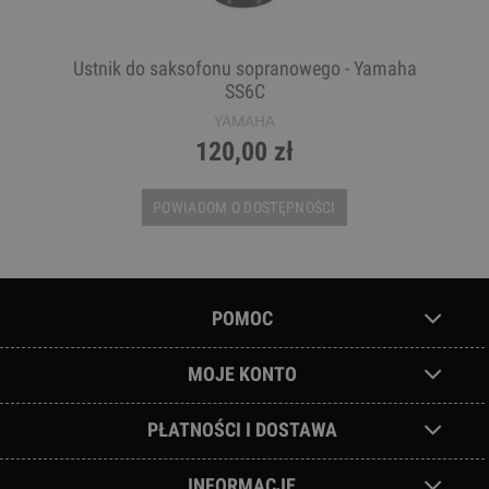
Ustnik do saksofonu sopranowego - Yamaha
SS6C
YAMAHA
120,00 zł
POWIADOM O DOSTĘPNOŚCI
POMOC
MOJE KONTO
PŁATNOŚCI I DOSTAWA
INFORMACJE