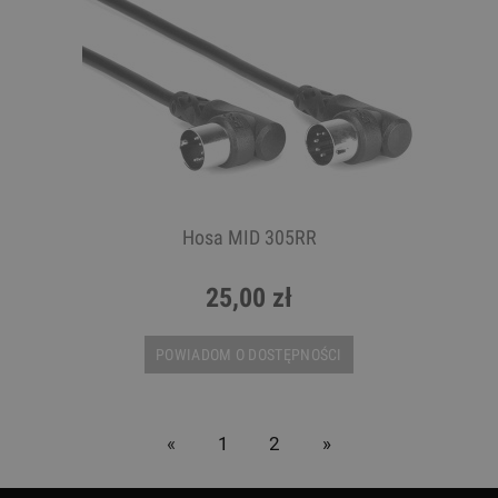
Hosa MID 305RR
25,00 zł
POWIADOM O DOSTĘPNOŚCI
«
1
2
»