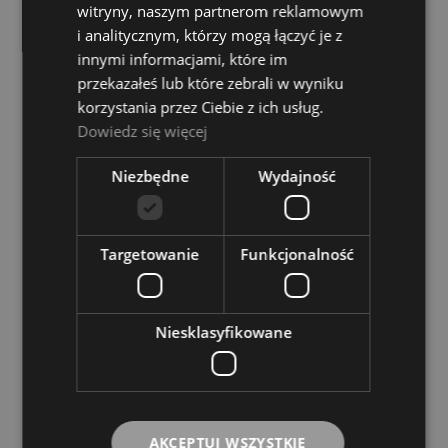
witryny, naszym partnerom reklamowym
i analitycznym, którzy mogą łączyć je z
innymi informacjami, które im
przekazałeś lub które zebrali w wyniku
Adam Hall K3MIDI0150BLU Niebieski Kabel
korzystania przez Ciebie z ich usług.
MIDI
Dowiedz się więcej
ADAM HALL
20,00 zł
Niezbędne
Wydajność
POWIADOM O DOSTĘPNOŚCI
Targetowanie
Funkcjonalność
Niesklasyfikowane
AKCEPTUJ WSZYSTKIE