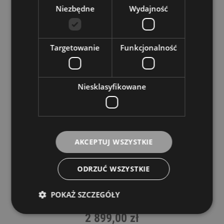
Niezbędne
Wydajność
Targetowanie
Funkcjonalność
Niesklasyfikowane
AKCEPTUJ WSZYSTKIE
ODRZUĆ WSZYSTKIE
Buffet Crampon seria 200 Sax Alt Saksofon
altowy
POKAŻ SZCZEGÓŁY
BUFFET CRAMPON
2 899,00 zł