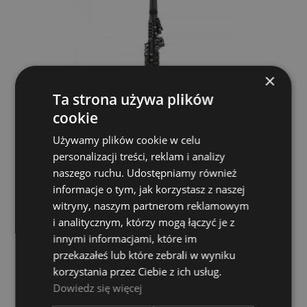
×
Ta strona używa plików
cookie
Używamy plików cookie w celu
personalizacji treści, reklam i analizy
Yamaha YDS 150 Saksofon Cyfrowy
naszego ruchu. Udostępniamy również
informacje o tym, jak korzystasz z naszej
YAMAHA
witryny, naszym partnerom reklamowym
3 289,00 zł
i analitycznym, którzy mogą łączyć je z
innymi informacjami, które im
przekazałeś lub które zebrali w wyniku
DO KOSZYKA
korzystania przez Ciebie z ich usług.
Dowiedz się więcej