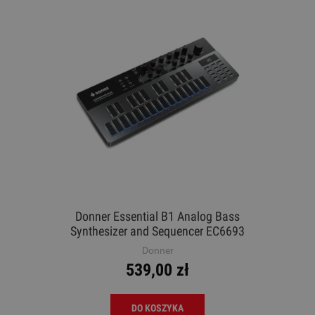
Donner Essential B1 Analog Bass
Synthesizer and Sequencer EC6693
Syntezator analogowy
Donner
539,00 zł
DO KOSZYKA