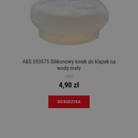
A&S 593575 Silikonowy korek do klapek na
wodę mały
A&S
4,90 zł
DO KOSZYKA