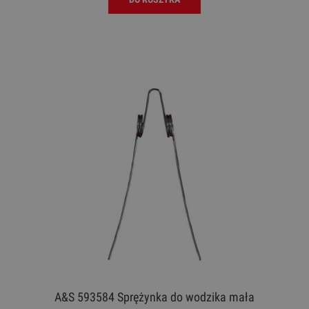
A&S 593584 Sprężynka do wodzika mała