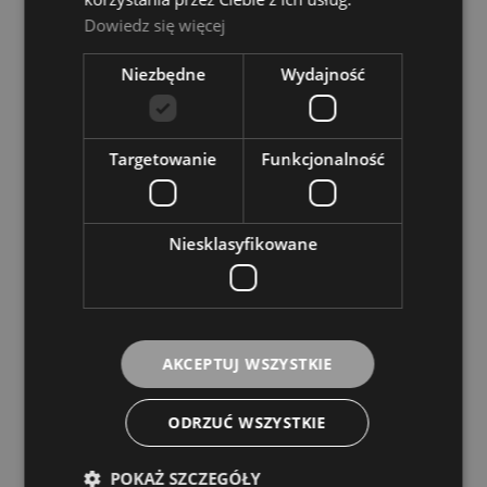
Dowiedz się więcej
Niezbędne
Wydajność
Targetowanie
Funkcjonalność
Niesklasyfikowane
Yamaha Thumbrest Cushion Blue
YAMAHA
AKCEPTUJ WSZYSTKIE
51,00 zł
ODRZUĆ WSZYSTKIE
DO KOSZYKA
POKAŻ SZCZEGÓŁY