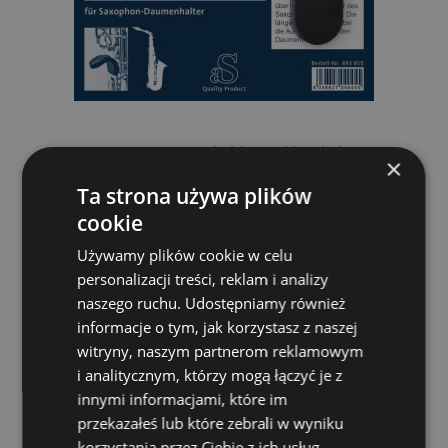
A&S 493855 Podpórka pod kciuk do
×
saksofonu
Ta strona używa plików
A&S
cookie
31,00 zł
Używamy plików cookie w celu
personalizacji treści, reklam i analizy
DO KOSZYKA
naszego ruchu. Udostępniamy również
informacje o tym, jak korzystasz z naszej
witryny, naszym partnerom reklamowym
i analitycznym, którzy mogą łączyć je z
innymi informacjami, które im
przekazałeś lub które zebrali w wyniku
korzystania przez Ciebie z ich usług.