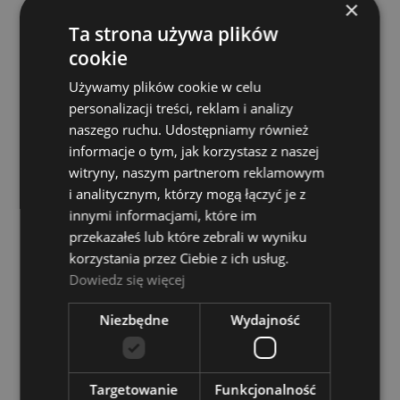
×
Ta strona używa plików
cookie
Używamy plików cookie w celu
personalizacji treści, reklam i analizy
naszego ruchu. Udostępniamy również
informacje o tym, jak korzystasz z naszej
Music Nomad Guitar Tech Screwdriver &
witryny, naszym partnerom reklamowym
Wrench Set MN229
i analitycznym, którzy mogą łączyć je z
Music Nomad
innymi informacjami, które im
299,00 zł
przekazałeś lub które zebrali w wyniku
korzystania przez Ciebie z ich usług.
DO KOSZYKA
Dowiedz się więcej
Niezbędne
Wydajność
Targetowanie
Funkcjonalność