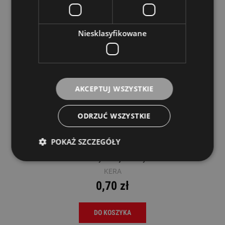
Niesklasyfikowane
AKCEPTUJ WSZYSTKIE
ODRZUĆ WSZYSTKIE
POKAŻ SZCZEGÓŁY
Kera MZ01 Kołek do mostka gitary
akustycznej czarny
KERA
0,70 zł
DO KOSZYKA