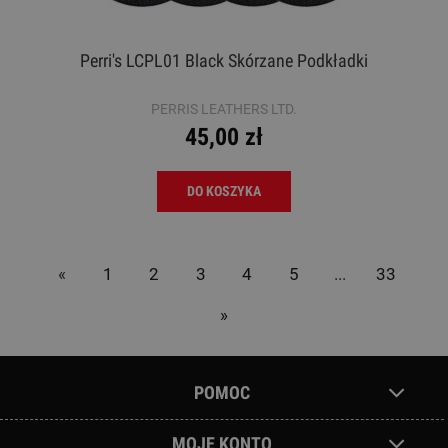
Perri's LCPL01 Black Skórzane Podkładki
PERRIS LEATHERS LTD.
45,00 zł
DO KOSZYKA
«
1
2
3
4
5
...
33
»
POMOC
MOJE KONTO