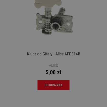
Klucz do Gitary - Alice AFD014B
ALICE
5,00 zł
DO KOSZYKA