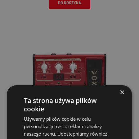
DO KOSZYKA
×
Ta strona używa plików
cookie
Używamy plików cookie w celu
Multiefekt Gitarowy - Vox Stomplab 2B SL2B
personalizacji treści, reklam i analizy
naszego ruchu. Udostępniamy również