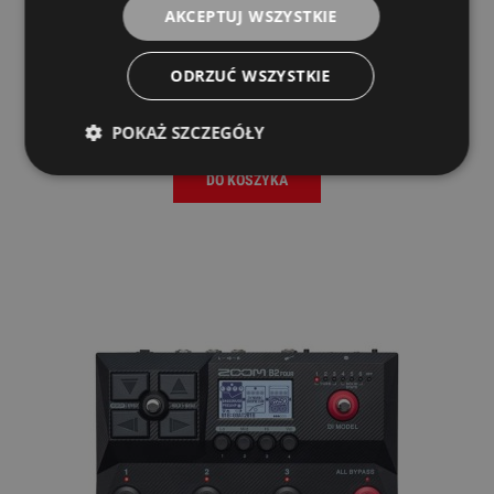
AKCEPTUJ WSZYSTKIE
Singular Sound Midi Maestro Gold Edition
Foot Controller
ODRZUĆ WSZYSTKIE
Singular Sound
1 219,00 zł
POKAŻ SZCZEGÓŁY
DO KOSZYKA