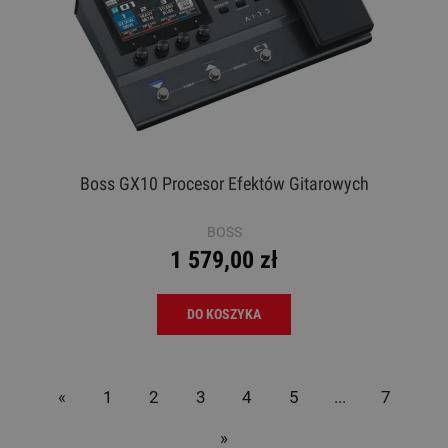
Boss GX10 Procesor Efektów Gitarowych
BOSS
1 579,00 zł
DO KOSZYKA
«
1
2
3
4
5
...
7
»