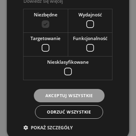
Dowiedz się więcej
Niezbędne
Wydajność
Targetowanie
Funkcjonalność
Niesklasyfikowane
AKCEPTUJ WSZYSTKIE
Struny do Ukulele - Magma UK110C
ODRZUĆ WSZYSTKIE
MAGMA STRINGS
POKAŻ SZCZEGÓŁY
55,00 zł