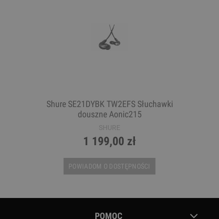
Shure SE21DYBK TW2EFS Słuchawki
douszne Aonic215
SHURE
1 199,00 zł
POWIADOM O DOSTĘPNOŚCI
POMOC