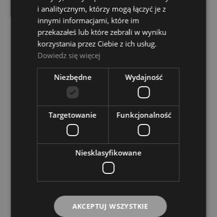
Electro Harmonix RB Buds Bluetooth
i analitycznym, którzy mogą łączyć je z
Earbuds
innymi informacjami, które im
ELECTRO - HARMONIX
przekazałeś lub które zebrali w wyniku
305,00 zł
korzystania przez Ciebie z ich usług.
Dowiedz się więcej
DO KOSZYKA
Niezbędne
Wydajność
Targetowanie
Funkcjonalność
Niesklasyfikowane
AKCEPTUJ WSZYSTKIE