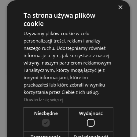
×
Ta strona używa plików
cookie
Używamy plików cookie w celu
Bose PowerShareX PSX1204D Wzmacniacz
personalizacji treści, reklam i analizy
naszego ruchu. Udostępniamy również
BOSE
informacje o tym, jak korzystasz z naszej
11 849,00 zł
witryny, naszym partnerom reklamowym
i analitycznym, którzy mogą łączyć je z
POWIADOM O DOSTĘPNOŚCI
innymi informacjami, które im
przekazałeś lub które zebrali w wyniku
korzystania przez Ciebie z ich usług.
Dowiedz się więcej
Niezbędne
Wydajność
Targetowanie
Funkcjonalność