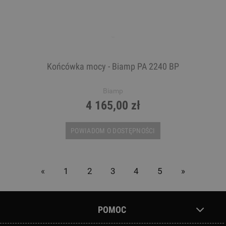
Końcówka mocy - Biamp PA 2240 BP
Biamp
4 165,00 zł
POWIADOM O DOSTĘPNOŚCI
«
1
2
3
4
5
»
POMOC