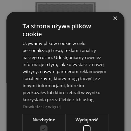
×
Ta strona używa plików
cookie
Używamy plików cookie w celu
personalizacji treści, reklam i analizy
naszego ruchu. Udostępniamy również
Bose AM20/80 ArenaMatch
informacje o tym, jak korzystasz z naszej
witryny, naszym partnerom reklamowym
i analitycznym, którzy mogą łączyć je z
BOSE
innymi informacjami, które im
18 199,00 zł
przekazałeś lub które zebrali w wyniku
korzystania przez Ciebie z ich usług.
POWIADOM O DOSTĘPNOŚCI
Dowiedz się więcej
Niezbędne
Wydajność