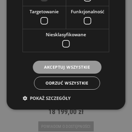
Targetowanie
Funkcjonalność
Niesklasyfikowane
AKCEPTUJ WSZYSTKIE
ODRZUĆ WSZYSTKIE
Bose AM40/100 ArenaMatch
POKAŻ SZCZEGÓŁY
BOSE
18 199,00 zł
POWIADOM O DOSTĘPNOŚCI