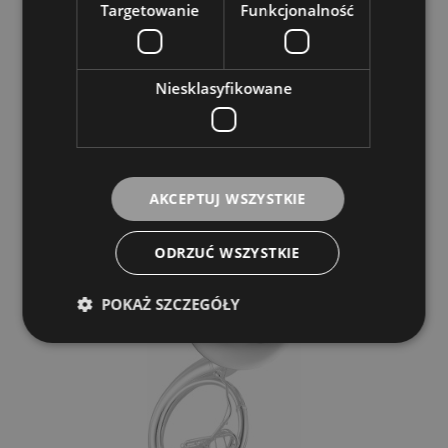
Targetowanie
Funkcjonalność
YAMAHA
21 719,00 zł
Niesklasyfikowane
POWIADOM O DOSTĘPNOŚCI
AKCEPTUJ WSZYSTKIE
ODRZUĆ WSZYSTKIE
POKAŻ SZCZEGÓŁY