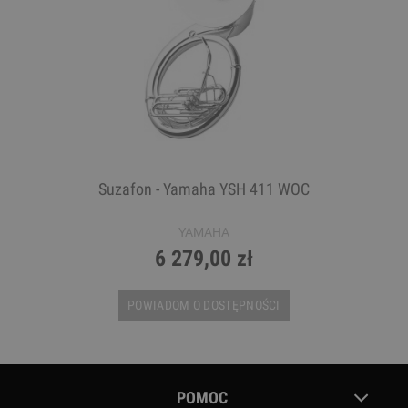
Suzafon - Yamaha YSH 411 WOC
YAMAHA
6 279,00 zł
POWIADOM O DOSTĘPNOŚCI
POMOC