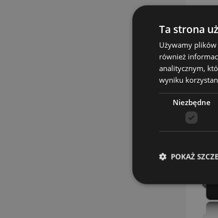
Ta strona u
Używamy plików co
również informac
analitycznym, któ
wyniku korzystani
Niezbędne
POKAŻ SZCZ