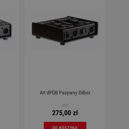
rdoba
Ukulele - Chateau BAS01FV LB
Sky
130,00 zł
Cena regularna:
189,00 zł
Najniższa cena:
189,00 zł
DO KOSZYKA
Art dPDB Pasywny DiBox
ART
275,00 zł
DO KOSZYKA