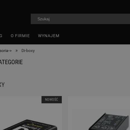
G
O FIRMIE
WYNAJEM
»
soria->
Di-boxy
ATEGORIE
XY
NOWOŚĆ