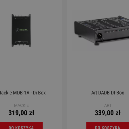
adi M10-1 Moon Kalimba
Gitara Klasyczna 4/4 - Co
Protege C1 Matiz Pale 
299,00 zł
930,00 zł
Cena regularna:
399,00 zł
Cena regularna:
1 089,00 zł
Najniższa cena:
239,40 zł
Najniższa cena:
1 089,00 zł
DO KOSZYKA
DO KOSZYKA
ackie MDB-1A - Di Box
Art DADB DI-Box
MACKIE
ART
319,00 zł
339,00 zł
DO KOSZYKA
DO KOSZYKA