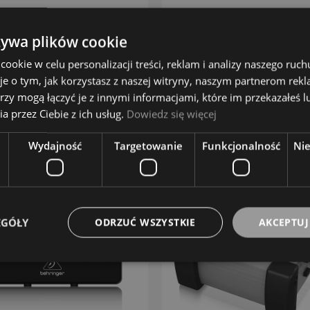
ART
KLARK TEKNIK
439,00 zł
250,00 zł
żywa plików cookie
okie w celu personalizacji treści, reklam i analizy naszego ru
DO KOSZYKA
DO KOSZYKA
je o tym, jak korzystasz z naszej witryny, naszym partnerom re
rzy mogą łączyć je z innymi informacjami, które im przekazałeś l
ZOBACZ WIĘCEJ
ZOBACZ WIĘCEJ
a przez Ciebie z ich usług.
Dowiedz się więcej
Wydajność
Targetowanie
Funkcjonalność
Ni
EGÓŁY
ODRZUĆ WSZYSTKIE
AKCEPTUJ