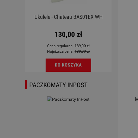
rdoba
Ukulele - Chateau BAS01EX WH
Mag
l
130,00 zł
Cena regularna:
189,00 zł
Najniższa cena:
189,00 zł
DO KOSZYKA
PACZKOMATY INPOST
M