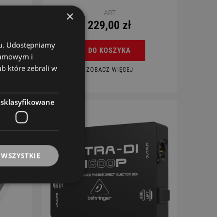
×
ART
229,00 zł
chu. Udostępniamy
DO KOSZYKA
klamowym i
ub które zebrali w
ZOBACZ WIĘCEJ
esklasyfikowane
 WSZYSTKIE