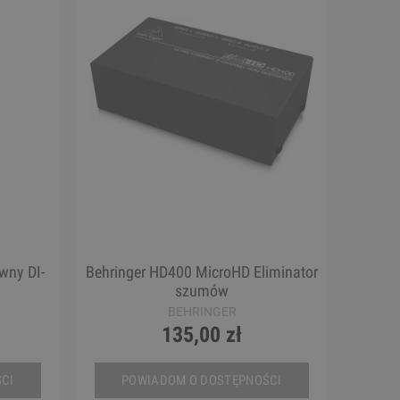
ywny DI-
Behringer HD400 MicroHD Eliminator
szumów
BEHRINGER
135,00 zł
CI
POWIADOM O DOSTĘPNOŚCI