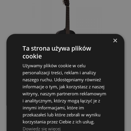
×
Ta strona używa plików
cookie
Używamy plików cookie w celu
personalizacji treści, reklam i analizy
naszego ruchu. Udostępniamy również
Granada BSB 3/4 Sunburst Gitara Klasyczna
informacje o tym, jak korzystasz z naszej
witryny, naszym partnerom reklamowym
ADMIRA
i analitycznym, którzy mogą łączyć je z
319,00 zł
innymi informacjami, które im
przekazałeś lub które zebrali w wyniku
korzystania przez Ciebie z ich usług.
DO KOSZYKA
Dowiedz się więcej