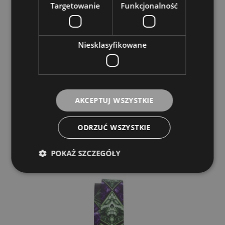
Targetowanie
Funkcjonalność
Pasek do Gitary - Perri's 11050 2,5" Eye Of
Niesklasyfikowane
The Storm David Bollt Direct To Leather
PERRIS LEATHERS LTD.
149,00 zł
AKCEPTUJ WSZYSTKIE
DO KOSZYKA
ODRZUĆ WSZYSTKIE
POKAŻ SZCZEGÓŁY