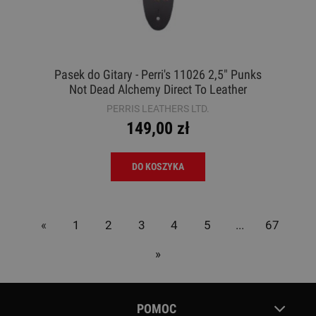
Pasek do Gitary - Perri's 11026 2,5" Punks
Not Dead Alchemy Direct To Leather
PERRIS LEATHERS LTD.
149,00 zł
DO KOSZYKA
«
1
2
3
4
5
...
67
»
POMOC