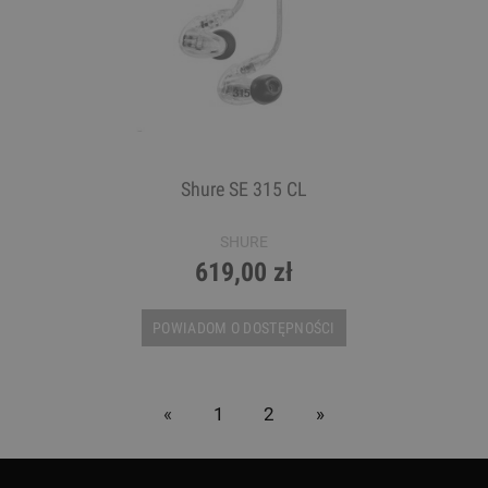
Shure SE 315 CL
SHURE
619,00 zł
POWIADOM O DOSTĘPNOŚCI
«
1
2
»