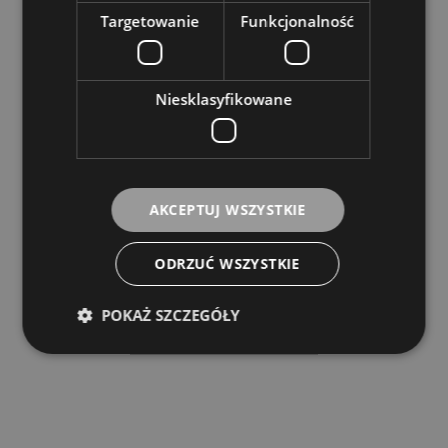
Targetowanie
Funkcjonalność
Niesklasyfikowane
AKCEPTUJ WSZYSTKIE
Monacor SE 80
MONACOR
ODRZUĆ WSZYSTKIE
42,00 zł
POKAŻ SZCZEGÓŁY
POWIADOM O DOSTĘPNOŚCI