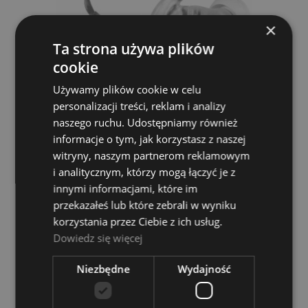
×
Ta strona używa plików
cookie
Używamy plików cookie w celu
personalizacji treści, reklam i analizy
naszego ruchu. Udostępniamy również
JTS IE 1
informacje o tym, jak korzystasz z naszej
witryny, naszym partnerom reklamowym
JTS
i analitycznym, którzy mogą łączyć je z
288,00 zł
innymi informacjami, które im
przekazałeś lub które zebrali w wyniku
POWIADOM O DOSTĘPNOŚCI
korzystania przez Ciebie z ich usług.
Dowiedz się więcej
Niezbędne
Wydajność