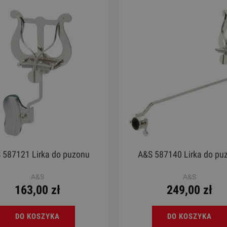
 587121 Lirka do puzonu
A&S 587140 Lirka do pu
A&S
A&S
163,00 zł
249,00 zł
DO KOSZYKA
DO KOSZYKA