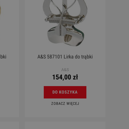
bki
A&S 587101 Lirka do trąbki
A&S
154,00 zł
DO KOSZYKA
ZOBACZ WIĘCEJ