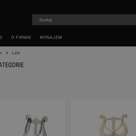
G
O FIRMIE
WYNAJEM
»
>
Lirki
ATEGORIE