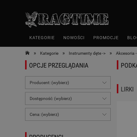
KATEGORIE
NOWOŚCI
PROMOCJE
BLO
»
»
»
Kategorie
Instrumenty dęte ->
Akcesoria -
OPCJE PRZEGLĄDANIA
PODK
Producent: (wybierz)
LIRKI
Dostępność: (wybierz)
Cena: (wybierz)