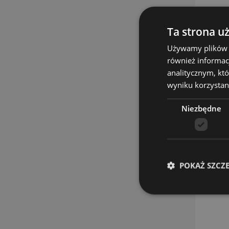
Ta strona u
Używamy plików co
również informac
analitycznym, któ
wyniku korzystani
Niezbędne
POKAŻ SZCZ