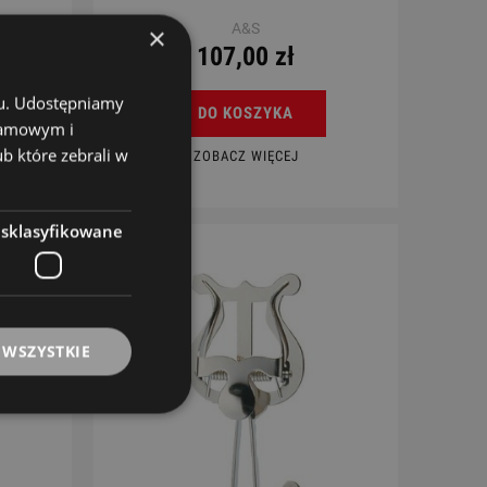
A&S
×
107,00 zł
chu. Udostępniamy
DO KOSZYKA
klamowym i
ub które zebrali w
ZOBACZ WIĘCEJ
esklasyfikowane
 WSZYSTKIE