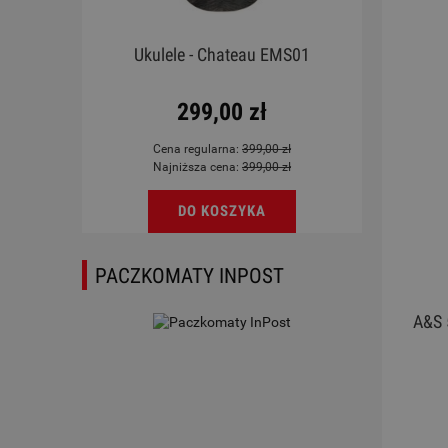
X LP
Ukulele - Chateau EMS01
Ukul
299,00 zł
Cena regularna:
399,00 zł
Najniższa cena:
399,00 zł
DO KOSZYKA
PACZKOMATY INPOST
A&S 