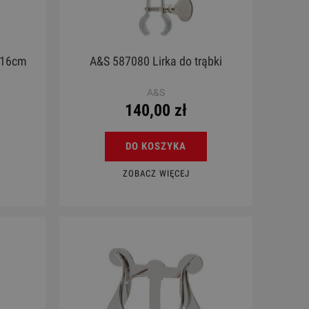
a 16cm
A&S 587080 Lirka do trąbki
A&S
140,00 zł
DO KOSZYKA
ZOBACZ WIĘCEJ