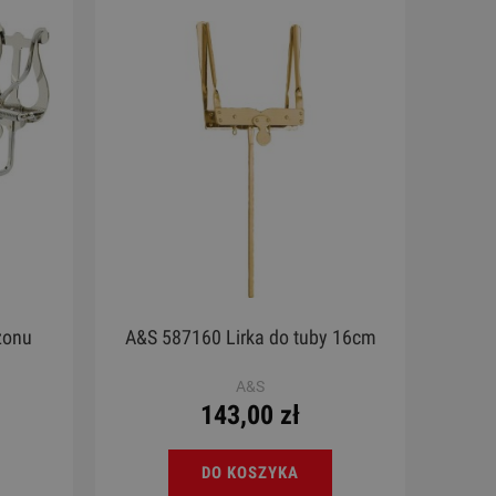
zonu
A&S 587160 Lirka do tuby 16cm
A&S
143,00 zł
DO KOSZYKA