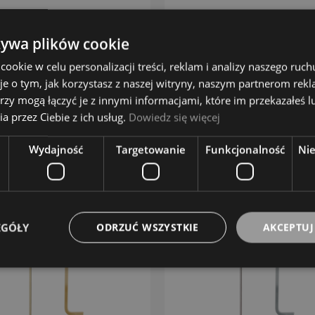
A&S
A&S
75,00 zł
71,00 zł
żywa plików cookie
okie w celu personalizacji treści, reklam i analizy naszego ru
DO KOSZYKA
DO KOSZYKA
je o tym, jak korzystasz z naszej witryny, naszym partnerom re
rzy mogą łączyć je z innymi informacjami, które im przekazałeś l
ZOBACZ WIĘCEJ
ZOBACZ WIĘCEJ
a przez Ciebie z ich usług.
Dowiedz się więcej
Wydajność
Targetowanie
Funkcjonalność
Ni
EGÓŁY
ODRZUĆ WSZYSTKIE
AKCEPTUJ