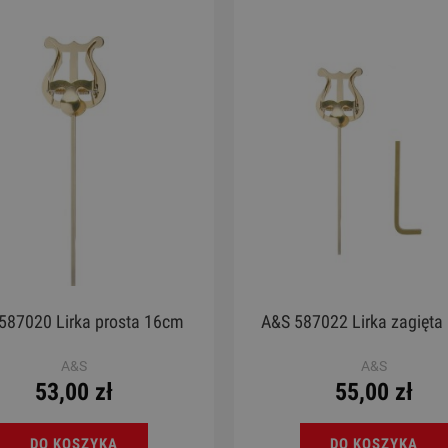
ele - Chateau BAS01EX GN
Ukulele - Chateau MAS
130,00 zł
299,00 zł
Cena regularna:
189,00 zł
Cena regularna:
369,00 zł
Najniższa cena:
189,00 zł
Najniższa cena:
369,00 zł
DO KOSZYKA
DO KOSZYKA
587020 Lirka prosta 16cm
A&S 587022 Lirka zagięt
A&S
A&S
53,00 zł
55,00 zł
DO KOSZYKA
DO KOSZYKA