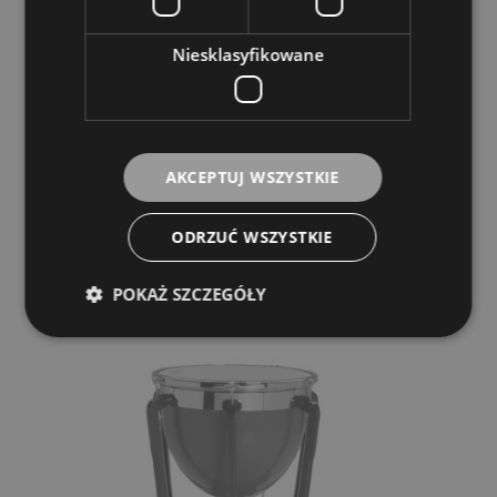
Niesklasyfikowane
Adams Proffesional Generation II Timpani
20" Cooper Hammered Fine Tuner Kotły
ADAMS
19 150,00 zł
AKCEPTUJ WSZYSTKIE
POWIADOM O DOSTĘPNOŚCI
ODRZUĆ WSZYSTKIE
POKAŻ SZCZEGÓŁY