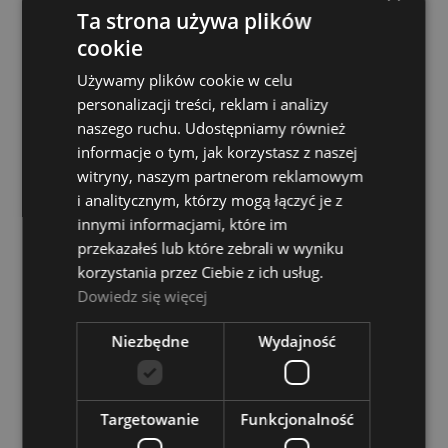
ADAMS
Ta strona używa plików
19 150,00 zł
cookie
Używamy plików cookie w celu
POWIADOM O DOSTĘPNOŚCI
personalizacji treści, reklam i analizy
naszego ruchu. Udostępniamy również
informacje o tym, jak korzystasz z naszej
witryny, naszym partnerom reklamowym
i analitycznym, którzy mogą łączyć je z
innymi informacjami, które im
przekazałeś lub które zebrali w wyniku
korzystania przez Ciebie z ich usług.
Dowiedz się więcej
Niezbędne
Wydajność
Targetowanie
Funkcjonalność