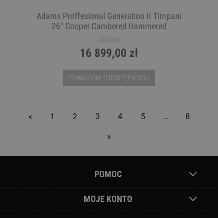
Adams Proffesional Generation II Timpani
26" Cooper Cambered Hammered
ADAMS
16 899,00 zł
POWIADOM O DOSTĘPNOŚCI
«
1
2
3
4
5
...
8
»
POMOC
MOJE KONTO