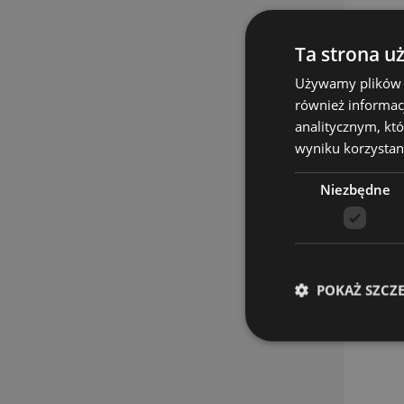
Ta strona u
Używamy plików co
również informac
analitycznym, któ
wyniku korzystani
Niezbędne
POKAŻ SZCZ