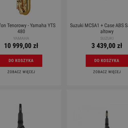
fon Tenorowy - Yamaha YTS
Suzuki MCSA1 + Case ABS S
480
altowy
YAMAHA
SUZUKI
10 999,00 zł
3 439,00 zł
DO KOSZYKA
DO KOSZYKA
ZOBACZ WIĘCEJ
ZOBACZ WIĘCEJ