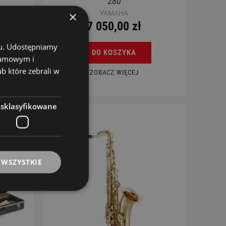
280
×
YAMAHA
7 050,00 zł
chu. Udostępniamy
DO KOSZYKA
klamowym i
ub które zebrali w
ZOBACZ WIĘCEJ
esklasyfikowane
 WSZYSTKIE