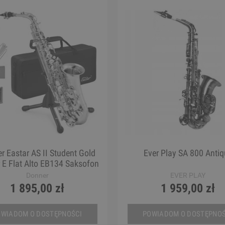
r Eastar AS II Student Gold
Ever Play SA 800 Antiq
 E Flat Alto EB134 Saksofon
altowy
Donner
EVER PLAY
1 895,00 zł
1 959,00 zł
OWIADOM O DOSTĘPNOŚCI
POWIADOM O DOSTĘPNOŚ