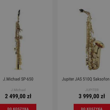
ele - Chateau BAS01EX LP
Ukulele - Chateau EMS
130,00 zł
299,00 zł
Cena regularna:
189,00 zł
Cena regularna:
399,00 zł
Najniższa cena:
189,00 zł
Najniższa cena:
399,00 zł
DO KOSZYKA
DO KOSZYKA
J.Michael SP-650
Jupiter JAS 510Q Saksofon
J.Michael
JUPITER
2 499,00 zł
3 999,00 zł
DO KOSZYKA
DO KOSZYKA