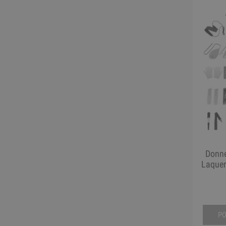
Donne
Laquer
P