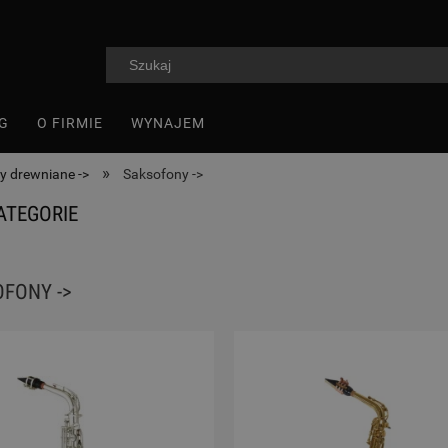
G
O FIRMIE
WYNAJEM
»
y drewniane ->
Saksofony ->
ATEGORIE
FONY ->