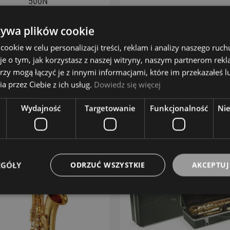
500N
J.Michael
YAMAHA
2 349,00 zł
4 299,00 zł
żywa plików cookie
okie w celu personalizacji treści, reklam i analizy naszego ru
DO KOSZYKA
DO KOSZYKA
je o tym, jak korzystasz z naszej witryny, naszym partnerom re
rzy mogą łączyć je z innymi informacjami, które im przekazałeś l
ZOBACZ WIĘCEJ
ZOBACZ WIĘCEJ
a przez Ciebie z ich usług.
Dowiedz się więcej
Wydajność
Targetowanie
Funkcjonalność
Ni
EGÓŁY
ODRZUĆ WSZYSTKIE
AKCEPTUJ