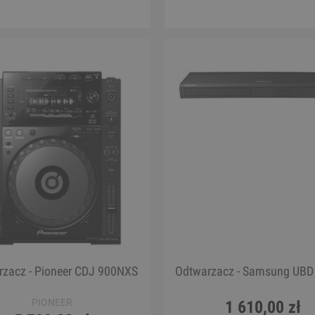
Big Foot KL15 Kalimba
Ukulele - Cordoba 21
110,00 zł
550,00 zł
Cena regularna:
135,00 zł
Cena regularna:
699,00 zł
Najniższa cena:
135,00 zł
Najniższa cena:
699,00 zł
DO KOSZYKA
DO KOSZYKA
zacz - Pioneer CDJ 900NXS
Odtwarzacz - Samsung UB
PIONEER
1 610,00 zł