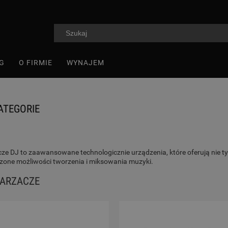
G
O FIRMIE
WYNAJEM
ATEGORIE
e DJ to zaawansowane technologicznie urządzenia, które oferują nie ty
zone możliwości tworzenia i miksowania muzyki.
ARZACZE