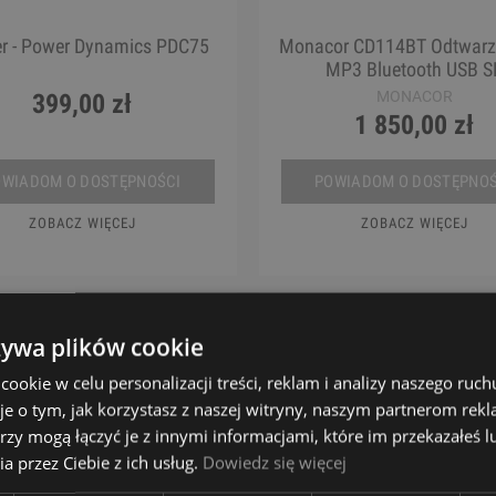
r - Power Dynamics PDC75
Monacor CD114BT Odtwarz
MP3 Bluetooth USB S
MONACOR
399,00 zł
1 850,00 zł
OWIADOM O DOSTĘPNOŚCI
POWIADOM O DOSTĘPNOŚ
ZOBACZ WIĘCEJ
ZOBACZ WIĘCEJ
żywa plików cookie
okie w celu personalizacji treści, reklam i analizy naszego ru
je o tym, jak korzystasz z naszej witryny, naszym partnerom re
rzy mogą łączyć je z innymi informacjami, które im przekazałeś l
a przez Ciebie z ich usług.
Dowiedz się więcej