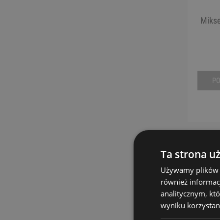
Mikse
P
Ta strona u
Używamy plików co
również informac
analitycznym, któ
wyniku korzystani