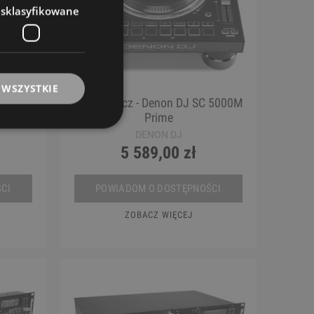
esklasyfikowane
 WSZYSTKIE
C 5000
Odtwarzacz - Denon DJ SC 5000M
Prime
DENON DJ
5 589,00 zł
CI
POWIADOM O DOSTĘPNOŚCI
ZOBACZ WIĘCEJ