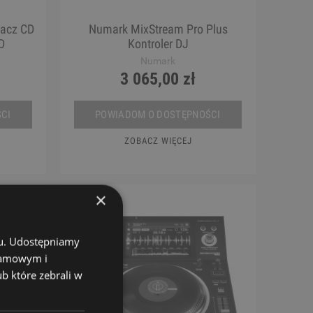
acz CD
Numark MixStream Pro Plus
D
Kontroler DJ
Numark
3 065,00 zł
CI
POWIADOM O DOSTĘPNOŚCI
ZOBACZ WIĘCEJ
×
chu. Udostępniamy
klamowym i
ub które zebrali w