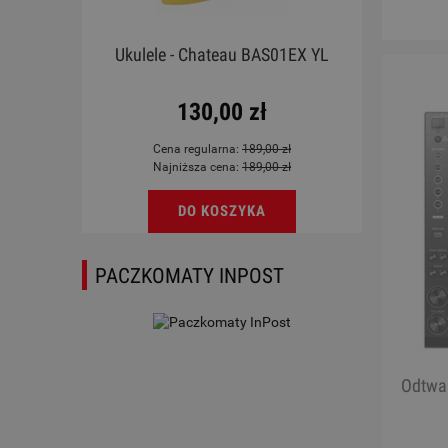
 E
Ukulele - Chateau BAS01EX YL
130,00 zł
Cena regularna:
189,00 zł
Najniższa cena:
189,00 zł
DO KOSZYKA
PACZKOMATY INPOST
Odtwar