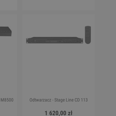
S
Ukulele - Chateau BAS01EX PK
130,00 zł
Cena regularna:
189,00 zł
Najniższa cena:
189,00 zł
DO KOSZYKA
D M8500
Odtwarzacz - Stage Line CD 113
1 620,00 zł