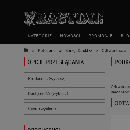
KATEGORIE
NOWOŚCI
PROMOCJE
BLO
»
»
»
Kategorie
Sprzęt DJ'ski ->
Odtwarzacze
OPCJE PRZEGLĄDANIA
PODK
Producent: (wybierz)
Odtwarzacz
nieogranic
Dostępność: (wybierz)
ODTW
Cena: (wybierz)