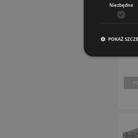
Niezbędne
POKAŻ SZCZ
Odtw
P