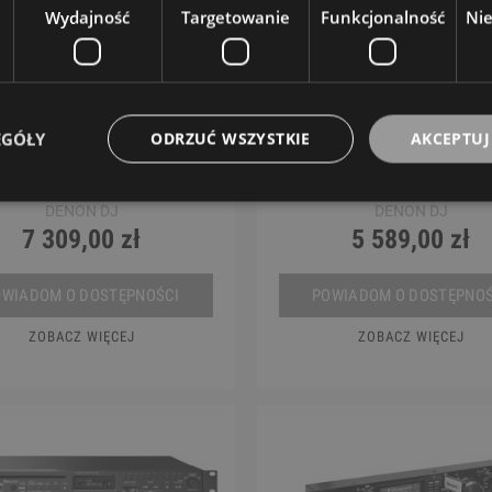
Wydajność
Targetowanie
Funkcjonalność
Ni
EGÓŁY
ODRZUĆ WSZYSTKIE
AKCEPTUJ
arzacz - Denon DJ Prime 4
Odtwarzacz - Denon DJ S
Prime
DENON DJ
DENON DJ
7 309,00 zł
5 589,00 zł
OWIADOM O DOSTĘPNOŚCI
POWIADOM O DOSTĘPNOŚ
ZOBACZ WIĘCEJ
ZOBACZ WIĘCEJ