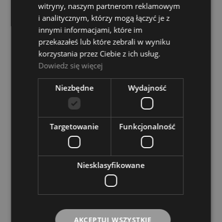
witryny, naszym partnerom reklamowym
i analitycznym, którzy mogą łączyć je z
innymi informacjami, które im
przekazałeś lub które zebrali w wyniku
korzystania przez Ciebie z ich usług.
Dowiedz się więcej
Niezbędne
Wydajność
Stroik do Klarnetu - Steuer Esser Solo White
Targetowanie
Funkcjonalność
Line Klarnet Eb 2,5
ESSER
13,50 zł
Niesklasyfikowane
DO KOSZYKA
AKCEPTUJ WSZYSTKIE