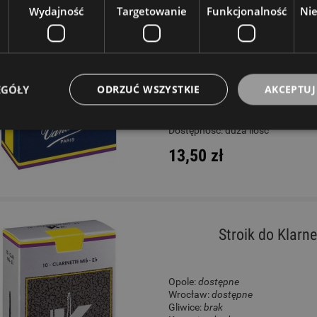
Wydajność
Targetowanie
Funkcjonalność
Ni
Opole:
ostatnie sztuki
Wrocław:
dostępne
Gliwice:
dostępne
Katowice:
ostatnie sztuki
Wysyłkowy:
brak
EGÓŁY
ODRZUĆ WSZYSTKIE
AKCEPTUJ
W rezerwacji: 0
Dostępność:
duża ilość
13,50 zł
Stroik do Klarn
Opole:
dostępne
Wrocław:
dostępne
Gliwice:
brak