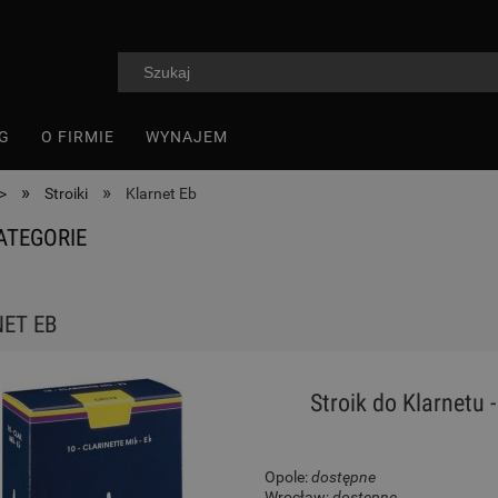
G
O FIRMIE
WYNAJEM
»
»
>
Stroiki
Klarnet Eb
ATEGORIE
ET EB
Stroik do Klarnetu 
Opole:
dostępne
Wrocław:
dostępne