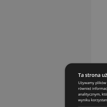
Ta strona u
Używamy plików co
również informac
analitycznym, któ
wyniku korzystani