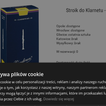
Stroik do Klarnetu 
Opole:
dostępne
Wrocław:
dostępne
Gliwice:
ostatnia sztuka
Katowice:
brak
Wysyłkowy:
brak
W rezerwacji: 0
Dostępność:
duża ilość
13,50 zł
żywa plików cookie
okie w celu personalizacji treści, reklam i analizy naszego ru
je o tym, jak korzystasz z naszej witryny, naszym partnerom re
rzy mogą łączyć je z innymi informacjami, które im przekazałeś l
Stroik do Klarnetu 
a przez Ciebie z ich usług.
Dowiedz się więcej