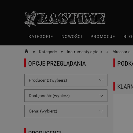
KATEGORIE
NOWOŚCI
PROMOCJE
BLO
»
»
»
Kategorie
Instrumenty dęte ->
Akcesoria -
OPCJE PRZEGLĄDANIA
PODK
Producent: (wybierz)
KLARN
Dostępność: (wybierz)
Cena: (wybierz)