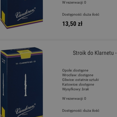
W rezerwacji: 0
World Max CH7
Gitara Klasyczna 4/4 - Co
Dostępność:
duża ilość
Protege C1 Matiz Aqu
13,50 zł
140,00 zł
930,00 zł
Cena regularna:
189,00 zł
Cena regularna:
1 089,00 zł
Najniższa cena:
189,00 zł
Najniższa cena:
1 089,00 zł
Stroik do Klarnetu 
DO KOSZYKA
DO KOSZYKA
Opole:
dostępne
Wrocław:
dostępne
Gliwice:
ostatnie sztuki
Katowice:
dostępne
Wysyłkowy:
brak
W rezerwacji: 0
Dostępność:
duża ilość