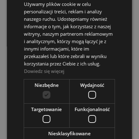
Używamy plików cookie w celu
POWIADOM O DOSTĘPNOŚCI
personalizacji treści, reklam i analizy
naszego ruchu. Udostępniamy również
informacje o tym, jak korzystasz z naszej
witryny, naszym partnerom reklamowym
i analitycznym, którzy mogą łączyć je z
innymi informacjami, które im
przekazałeś lub które zebrali w wyniku
korzystania przez Ciebie z ich usług.
Dowiedz się więcej
Ustnik - Gewa 12 T
Niezbędne
Wydajność
Dostępność:
tymczasowo
niedostępny
Targetowanie
Funkcjonalność
95,00 zł
POWIADOM O DOSTĘPNOŚCI
Niesklasyfikowane