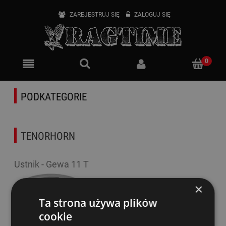
ZAREJESTRUJ SIĘ
ZALOGUJ SIĘ
PODKATEGORIE
TENORHORN
Ustnik - Gewa 11 T
Dostępność:
tymczasowo
×
niedostępny
Ta strona używa plików
95,00 zł
cookie