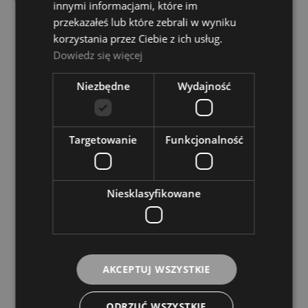
49,00 zł
innymi informacjami, które im
przekazałeś lub które zebrali w wyniku
korzystania przez Ciebie z ich usług.
DO KOSZYKA
Dowiedz się więcej
Niezbędne
Wydajność
Targetowanie
Funkcjonalność
Perri's KSA301-001-L Kiss All Over Crew Black
Skarpety
Dostępność:
średnia ilość
Niesklasyfikowane
38,00 zł
DO KOSZYKA
AKCEPTUJ WSZYSTKIE
ODRZUĆ WSZYSTKIE