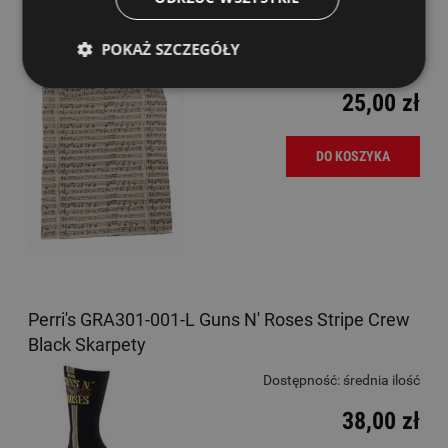
Ruby MG332 Torba Szara Pięciolinia
POKAŻ SZCZEGÓŁY
Dostępność:
średnia ilość
25,00 zł
DO KOSZYKA
Perri's GRA301-001-L Guns N' Roses Stripe Crew
Black Skarpety
Dostępność:
średnia ilość
38,00 zł