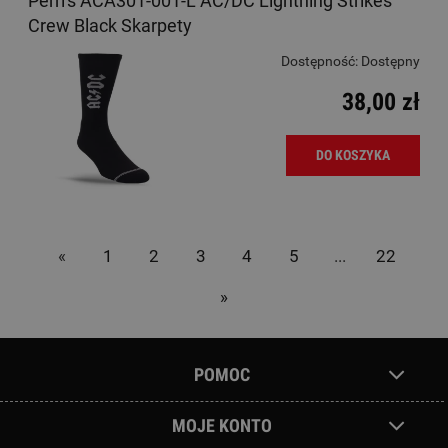
Perri's ACA301-001-L AC/DC Lightning Strikes
Crew Black Skarpety
Dostępność:
Dostępny
38,00 zł
DO KOSZYKA
«
1
2
3
4
5
...
22
»
POMOC
MOJE KONTO