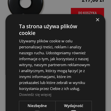
DO KOSZYKA
×
Ta strona używa plików
cookie
Evans 20" EQ1 Coated White
Używamy plików cookie w celu
personalizacji treści, reklam i analizy
Dostępność:
Dostępny
naszego ruchu. Udostępniamy również
informacje o tym, jak korzystasz z naszej
175,00 zł
witryny, naszym partnerom reklamowym
i analitycznym, którzy mogą łączyć je z
DO KOSZYKA
innymi informacjami, które im
przekazałeś lub które zebrali w wyniku
korzystania przez Ciebie z ich usług.
Dowiedz się więcej
Evans 24" EQ3 Reso Black
Niezbędne
Wydajność
Dostępność:
Dostępny