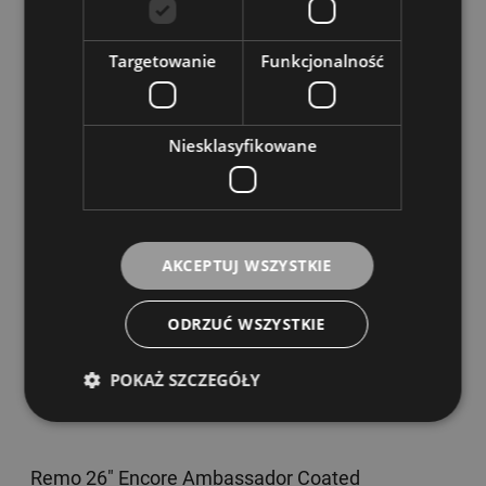
184,00 zł
Targetowanie
Funkcjonalność
DO KOSZYKA
Niesklasyfikowane
Remo 22" Encore Ambassador Bassdrum Coated
Dostępność:
Dostępny
AKCEPTUJ WSZYSTKIE
105,00 zł
ODRZUĆ WSZYSTKIE
DO KOSZYKA
POKAŻ SZCZEGÓŁY
Remo 26" Encore Ambassador Coated