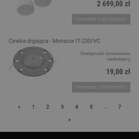
2 699,00 zł
POWIADOM O DOSTĘPNOŚCI
Cewka drgająca - Monacor IT-230/VC
Dostępność:
tymczasowo
niedostępny
19,00 zł
POWIADOM O DOSTĘPNOŚCI
«
1
2
3
4
5
...
7
»