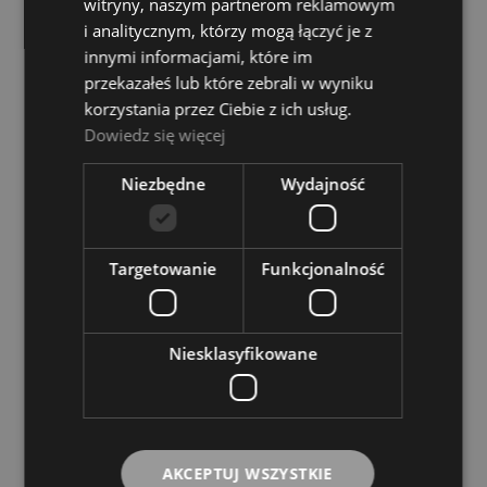
witryny, naszym partnerom reklamowym
i analitycznym, którzy mogą łączyć je z
innymi informacjami, które im
przekazałeś lub które zebrali w wyniku
korzystania przez Ciebie z ich usług.
Ace SPA1201 Głośnik niskotonowy
Dowiedz się więcej
Dostępność:
tymczasowo
Niezbędne
Wydajność
niedostępny
189,00 zł
Targetowanie
Funkcjonalność
POWIADOM O DOSTĘPNOŚCI
Niesklasyfikowane
Beyma 8MI100 Głośnik
Dostępność:
tymczasowo
niedostępny
AKCEPTUJ WSZYSTKIE