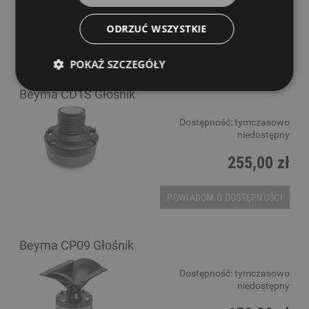
279,00 zł
ODRZUĆ WSZYSTKIE
POWIADOM O DOSTĘPNOŚCI
POKAŻ SZCZEGÓŁY
Beyma CD1S Głośnik
Dostępność:
tymczasowo
niedostępny
255,00 zł
POWIADOM O DOSTĘPNOŚCI
Beyma CP09 Głośnik
Dostępność:
tymczasowo
niedostępny