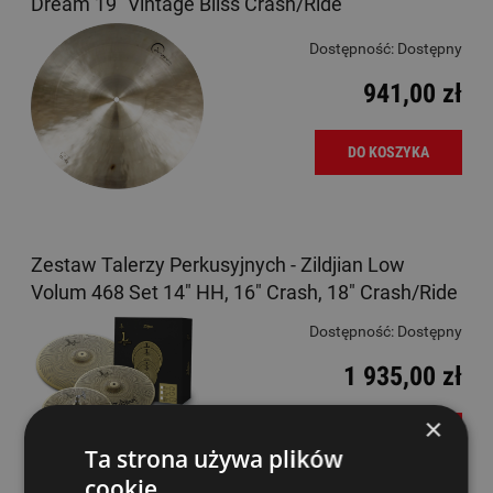
Dream 19" Vintage Bliss Crash/Ride
Dostępność:
Dostępny
941,00 zł
DO KOSZYKA
Zestaw Talerzy Perkusyjnych - Zildjian Low
Volum 468 Set 14" HH, 16" Crash, 18" Crash/Ride
Dostępność:
Dostępny
1 935,00 zł
×
DO KOSZYKA
Ta strona używa plików
cookie