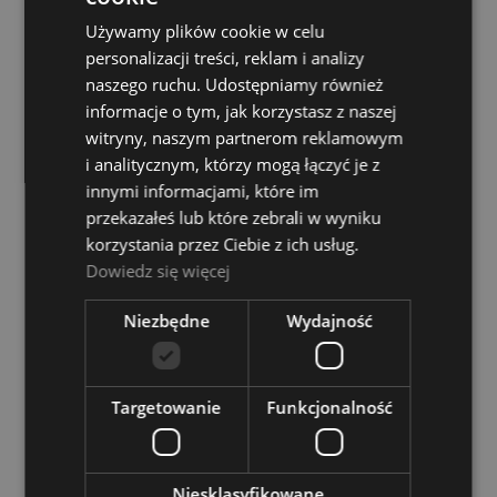
Zestaw Talerzy Perkusyjnych - Zildjian S Dark
Używamy plików cookie w celu
Cymbal Set 14" HH, 16" Crash, 18" Crash, 20"
personalizacji treści, reklam i analizy
Ride
naszego ruchu. Udostępniamy również
informacje o tym, jak korzystasz z naszej
Dostępność:
Dostępny
witryny, naszym partnerom reklamowym
3 139,00 zł
i analitycznym, którzy mogą łączyć je z
innymi informacjami, które im
przekazałeś lub które zebrali w wyniku
DO KOSZYKA
korzystania przez Ciebie z ich usług.
Dowiedz się więcej
Anatolian 18" Diamond Circle NU Crash-Ride
Niezbędne
Wydajność
Talerz perkusyjny
Dostępność:
tymczasowo
niedostępny
Targetowanie
Funkcjonalność
669,00 zł
Niesklasyfikowane
POWIADOM O DOSTĘPNOŚCI