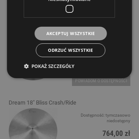
Anatolian 19" Diamond Crash-Ride Talerz
AKCEPTUJ WSZYSTKIE
perkusyjny
Dostępność:
tymczasowo
ODRZUĆ WSZYSTKIE
niedostępny
759,00 zł
POKAŻ SZCZEGÓŁY
POWIADOM O DOSTĘPNOŚCI
Dream 18" Bliss Crash/Ride
Dostępność:
tymczasowo
niedostępny
764,00 zł