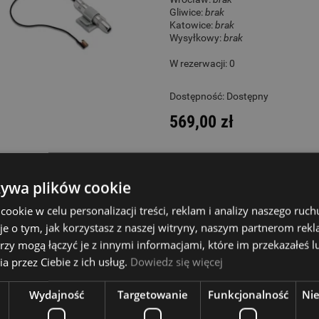
Gliwice:
brak
Katowice:
brak
Wysyłkowy:
brak
W rezerwacji: 0
Dostępność:
Dostępny
569,00 zł
żywa plików cookie
KNA VV3 Pickup 
okie w celu personalizacji treści, reklam i analizy naszego ru
je o tym, jak korzystasz z naszej witryny, naszym partnerom re
rzy mogą łączyć je z innymi informacjami, które im przekazałeś l
Opole:
brak
a przez Ciebie z ich usług.
Dowiedz się więcej
Wrocław:
ostatnia sztuka
Gliwice:
brak
Katowice:
brak
Wydajność
Targetowanie
Funkcjonalność
Ni
Wysyłkowy:
brak