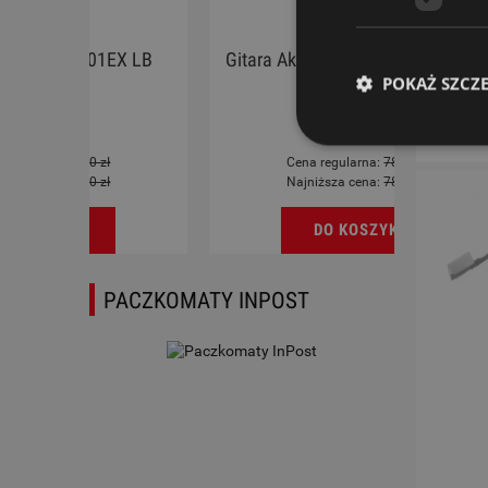
X LB
Gitara Akustyczna - Chateau F120C
Ukul
12-string Natural
POKAŻ SZCZ
650,00 zł
Cena regularna:
789,00 zł
Najniższa cena:
789,00 zł
DO KOSZYKA
PACZKOMATY INPOST