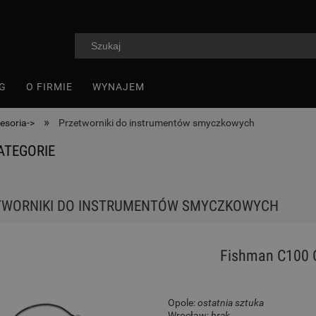
G
O FIRMIE
WYNAJEM
»
esoria->
Przetworniki do instrumentów smyczkowych
ATEGORIE
TWORNIKI DO INSTRUMENTÓW SMYCZKOWYCH
Fishman C100 C
Opole:
ostatnia sztuka
Wrocław:
brak