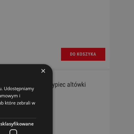
DO KOSZYKA
×
Przystawka do skrzypiec altówki
chu. Udostępniamy
klamowym i
ub które zebrali w
esklasyfikowane